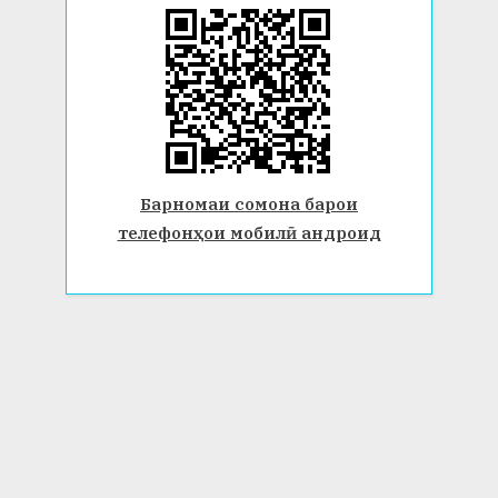
Барномаи сомона барои
телефонҳои мобилӣ андроид
© 2026 Донишгоҳи давлатии Бохтар ба номи Носири Хусрав.
Ҳамаи ҳуқуқ маҳфуз аст. www.btsu.tj