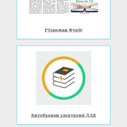
Рӯзномаи Фурӯғ
Китобхонаи электронӣ ДДБ