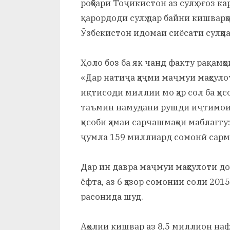
роҳбари Тоҷикистон аз сулҳ оғоз ка
қарордоди сулҳ дар байни кишварҳ
Ӯзбекистон идомаи сиёсати сулҳп
Ҳоло боз ба як чанд факту рақамҳ
«Дар натиҷа ҳаҷми маҷмуи маҳсуло
иқтисоди миллии мо ҳар сол ба ҳи
таъмин намудани рушди иҷтимоив
ҳисоби ҳамаи сарчашмаҳои маблағг
ҷумла 159 миллиард сомонӣ сарм
Дар ин давра маҷмуи маҳсулоти дох
ёфта, аз 6 ҳазор сомонии соли 2015
расонида шуд.
Аҳолии кишвар аз 8,5 миллион наф