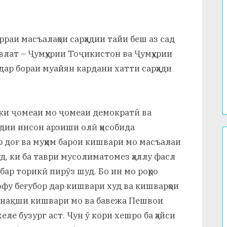
рраи масъалаҳои сарҳадии тайи беш аз сад
влат – Ҷумҳурии Тоҷикистон ва Ҷумҳурии
ар бораи муайян кардани хатти сарҳади
ки ҷомеаи мо ҷомеаи демократӣ ва
озодии инсон арзиши олӣ ҳисобида
р доғ ва муҳим барои кишвари мо масъалаи
д, ки ба таври мусолиматомез ҳаллу фасл
 бар торикӣ пирӯз шуд. Бо ин мо роҳро
фу беғубор дар кишвари худ ва кишварҳои
мр нақши кишвари мо ва бавежа Пешвои
ле бузург аст. Чун ӯ кори хешро ба ҳайси