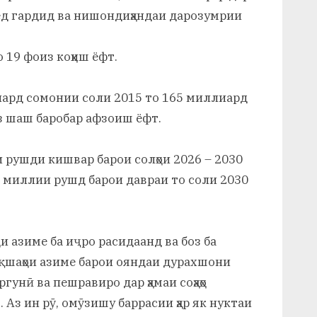
иёд гардид ва нишондиҳандаи дарозумрии
 19 фоиз коҳиш ёфт.
иард сомонии соли 2015 то 165 миллиард
аз шаш баробар афзоиш ёфт.
 рушди кишвар барои солҳои 2026 – 2030
и миллии рушд барои давраи то соли 2030
и азиме ба иҷро расидаанд ва боз ба
қшаҳои азиме барои ояндаи дурахшони
гунӣ ва пешравиро дар ҳамаи соҳаҳо
 Аз ин рӯ, омӯзишу баррасии ҳар як нуктаи