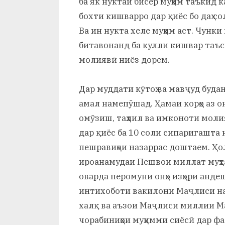
ба як нуктаи бисёр муҳим таъкид 
бохти кишварро дар қиёс бо даҳ с
Ва ин нукта хеле муҳим аст. Чунки
битавонанд ба кулли кишвар таъс
молиявӣ ниёз дорем.
Дар муддати кӯтоҳ ва мавҷуд буда
амал намепӯшад. Ҳамаи корҳо аз он
омӯзиш, таҳлил ва имконоти молия
дар қиёс ба 10 соли сипаригашта н
пешравиҳои назаррас доштаем. Ҳо
ироанамудаи Пешвои миллат муҳта
оварда перомуни онҳо изҳори андеш
интихоботи вакилони Маҷлиси на
халқ ва аъзои Маҷлиси миллии М
чорабиниҳои муҳимми сиёсӣ дар фа