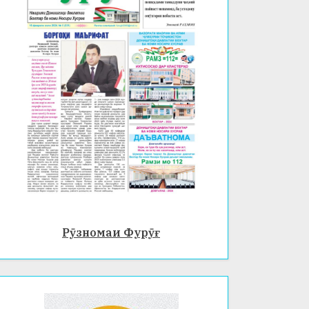
Рӯзномаи Фурӯғ