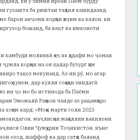
карданд, ки ӯ зимни ироаи Паём бурду
оли гузашта ба риштаи таҳлил кашидаанд.
 мо барои анҷоми корҳои ҳаҷим ва калон, ки
иргузор бошанд, ба вақт ва имконоти
ни камбуди молиявӣ ҳеҷ як ҳадафи мо ҷомаи
 ҷумла корҳои на он қадар бузург ҳам
виро тақоз мекунанд. Аз ин рӯ, мо агар
игоҳ кунем, дар кулли соҳаҳои зиндагӣ
ло ин ҷо мо бо истинода ба Паёми
рам Эмомалӣ Раҳмон чанде аз рақамҳоро
а хоҳем кард: «Моҳи марти соли 2025
мояндагон, маҷлисҳои маҳаллии вакилони
аҷлиси Олии Ҷумҳурии Тоҷикистон, яъне
зои озод, шаффоф ва дар сатҳи баланд