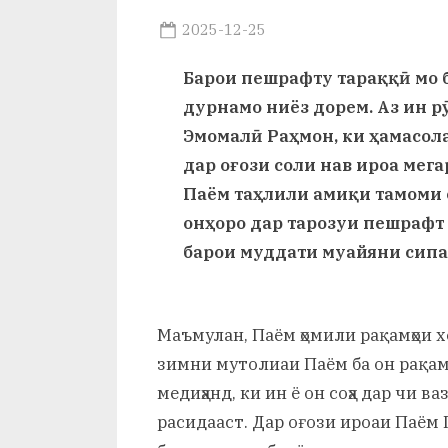
и
Posted
2025-12-25
Х
By
on
saidov
Барои пешрафту тараққӣ мо 
у
дурнамо ниёз дорем. Аз ин 
с
Эмомалӣ Раҳмон, ки ҳамасола
р
дар оғози соли нав ироа мега
Паём таҳлили амиқи тамоми 
а
онҳоро дар тарозуи пешрафт
в
барои муддати муайяни сип
Маъмулан, Паём ҳомили рақамҳои х
зимни мутолиаи Паём ба он рақамҳ
медиҳанд, ки ин ё он соҳа дар чи в
расидааст. Дар оғози ироаи Паём