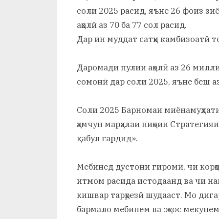
соли 2025 расид, яъне 26 фоиз з
аҳолӣ аз 70 ба 77 сол расид.
Дар ин муддат сатҳи камбизоатӣ то
Даромади пулии аҳолӣ аз 26 милл
сомонӣ дар соли 2025, яъне беш 
Соли 2025 Барномаи миёнамуҳлати
ҳамчун марҳалаи ниҳоии Стратегия
қабул гардид».
Мебинед дӯстони гиромӣ, чи корҳо
итмом расида истодаанд ва чи на
кишвар тарҳрезӣ шудааст. Мо дигар
бармало мебинем ва эҳсос мекунем.