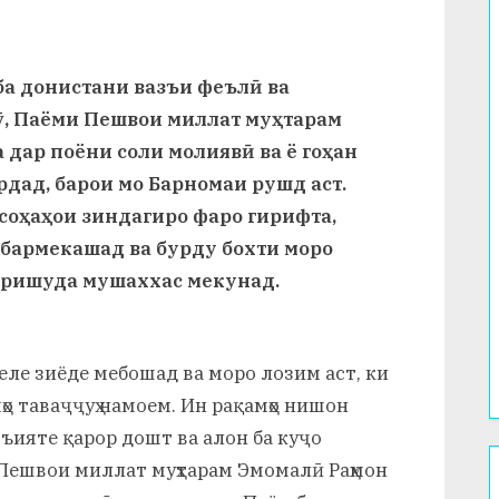
ба донистани вазъи феълӣ ва
рӯ, Паёми Пешвои миллат муҳтарам
 дар поёни соли молиявӣ ва ё гоҳан
рдад, барои мо Барномаи рушд аст.
соҳаҳои зиндагиро фаро гирифта,
 бармекашад ва бурду бохти моро
аришуда мушаххас мекунад.
еле зиёде мебошад ва моро лозим аст, ки
о таваҷҷуҳ намоем. Ин рақамҳо нишон
азъияте қарор дошт ва алон ба куҷо
 Пешвои миллат муҳтарам Эмомалӣ Раҳмон