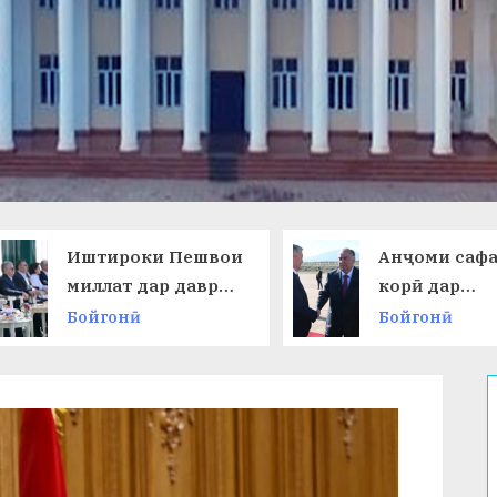
Иштироки Пешвои
Анҷоми саф
миллат дар даври
корӣ дар
ниҳоии
Ҷумҳурии
Бойгонӣ
Бойгонӣ
Чемпионати ҷаҳон
Қирғизисто