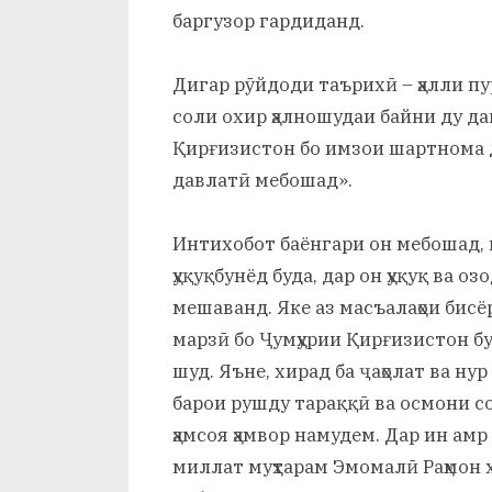
баргузор гардиданд.
Дигар рӯйдоди таърихӣ – ҳалли пу
соли охир ҳалношудаи байни ду да
Қирғизистон бо имзои шартнома д
давлатӣ мебошад».
Интихобот баёнгари он мебошад, 
ҳуқуқбунёд буда, дар он ҳуқуқ ва 
мешаванд. Яке аз масъалаҳои бисё
марзӣ бо Ҷумҳурии Қирғизистон бу
шуд. Яъне, хирад ба ҷаҳолат ва нур
барои рушду тараққӣ ва осмони со
ҳамсоя ҳамвор намудем. Дар ин а
миллат муҳтарам Эмомалӣ Раҳмон хе