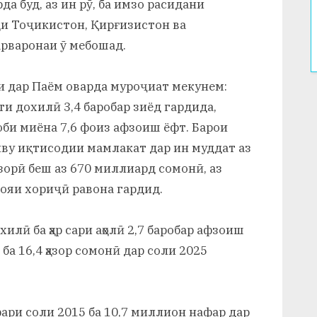
рда буд, аз ин рӯ, ба имзо расидани
ои Тоҷикистон, Қирғизистон ва
арваронаи ӯ мебошад.
ои дар Паём оварда муроҷиат мекунем:
ти дохилӣ 3,4 баробар зиёд гардида,
соби миёна 7,6 фоиз афзоиш ёфт. Барои
у иқтисодии мамлакат дар ин муддат аз
узорӣ беш аз 670 миллиард сомонӣ, аз
ояи хориҷӣ равона гардид.
илӣ ба ҳар сари аҳолӣ 2,7 баробар афзоиш
 ба 16,4 ҳазор сомонӣ дар соли 2025
ари соли 2015 ба 10,7 миллион нафар дар