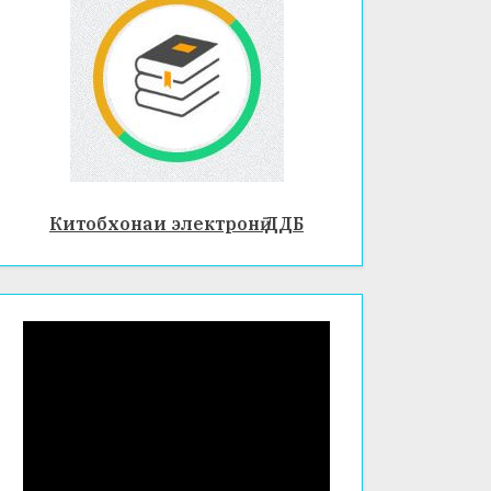
ДАР
ОИ
Ӣ –
ШАҲР
ҶУМҲУ
ДУРАХ
И
РИИ
ШИ
БОХТА
ТОҶИ
ЗИНД
Р
КИСТО
АГӢ
Н
Китобхонаи электронӣ ДДБ