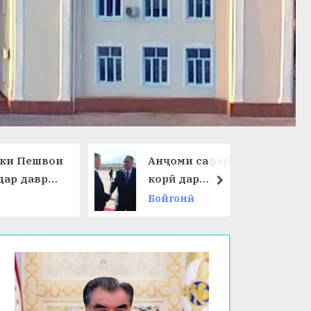
ешвои
Анҷоми сафари
даври
корӣ дар
next
Ҷумҳурии
Бойгонӣ
 ҷаҳон
Қирғизистон