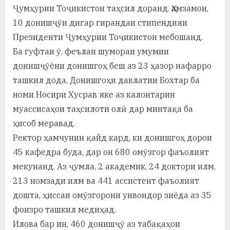
у
Ҷумҳурии Тоҷикистон таҳсил доранд. Ҳамзамон,
10 донишҷӯи дигар гирандаи стипендияи
с
Президенти Ҷумҳурии Тоҷикистон мебошанд.
р
Ба гуфтаи ӯ, феълан шумораи умумии
а
донишҷӯёни донишгоҳ беш аз 23 ҳазор нафарро
в
ташкил дода, Донишгоҳи давлатии Бохтар ба
номи Носири Хусрав яке аз калонтарин
муассисаҳои таҳсилоти олӣ дар минтақа ба
ҳисоб меравад.
Ректор ҳамчунин қайд кард, ки донишгоҳ дорои
45 кафедра буда, дар он 680 омӯзгор фаъолият
мекунанд. Аз ҷумла, 2 академик, 24 доктори илм,
213 номзади илм ва 441 ассистент фаъолият
дошта, ҳиссаи омӯзгорони унвондор зиёда аз 35
фоизро ташкил медиҳад.
Илова бар ин, 460 донишҷӯ аз табақаҳои