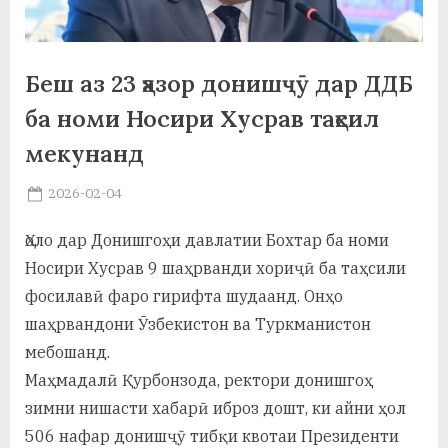
а
н
Беш аз 23 ҳазор донишҷӯ дар ДДБ
о
ба номи Носири Хусрав таҳсил
м
мекунанд
и
Posted
2026-02-04
Н
By
on
saidov
Ҳоло дар Донишгоҳи давлатии Бохтар ба номи
о
Носири Хусрав 9 шаҳрванди хориҷӣ ба таҳсили
с
фосилавӣ фаро гирифта шудаанд. Онҳо
и
шаҳрвандони Ӯзбекистон ва Туркманистон
р
мебошанд.
Маҳмадалӣ Қурбонзода, ректори донишгоҳ
и
зимни нишасти хабарӣ иброз дошт, ки айни ҳол
Х
506 нафар донишҷӯ тибқи квотаи Президенти