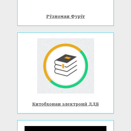
Рӯзномаи Фурӯғ
Китобхонаи электронӣ ДДБ