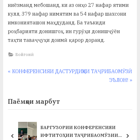
ниёзманд мебошанд, ки аз онҳо 27 нафар ятими
кулл, 379 нафар нимятим ва 54 нафар шахсони
имконияташон маҳдуданд. Ба таъкиди
роҳбарияти донишгоҳ, ин гурӯҳи донишҷӯён
таҳти таваҷҷуҳи доимӣ қарор доранд.
Бойгонӣ
Навигация
P
КОНФЕРЕНСИЯИ ДАСТУРДИҲИИ ТАҶРИБАОМӮЗӢ
r
N
ЭЪЛОН!
по
e
e
записям
v
x
Паёмҳои марбут
i
t
o
P
u
o
БАРГУЗОРИИ КОНФЕРЕНСИЯИ
Т
s
s
ИФТИТОҲИИ ТАҶРИБАОМӮЗИИ
prev
next