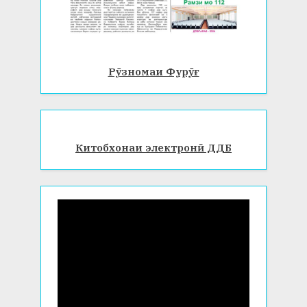
Рӯзномаи Фурӯғ
Китобхонаи электронӣ ДДБ