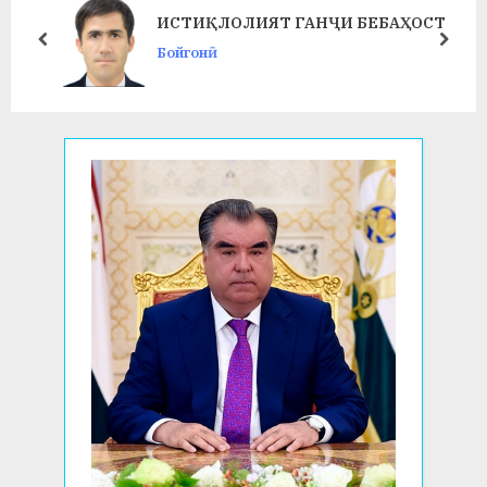
ИСТИҚЛОЛИЯТ ГАНҶИ БЕБАҲОСТ
t
P
prev
next
Бойгонӣ
:
o
s
t
: