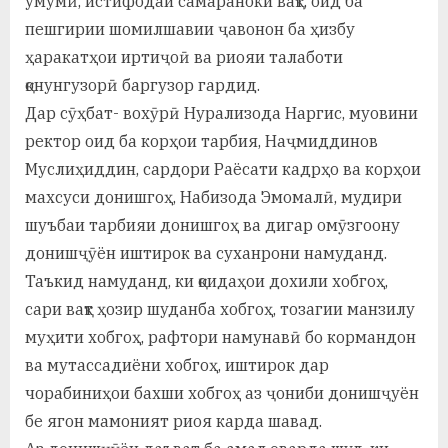
умумӣ, истифодаи самараноки вақт, оид ба
у
пешгирии шомилшавии ҷавонон ба ҳизбу
с
ҳаракатҳои иртиҷоӣ ва риояи талаботи
р
қонунгузорӣ баргузор гардид.
Дар сӯҳбат- вохӯрӣ Нурализода Наргис, муовини
а
ректор оид ба корҳои тарбия, Наҷмиддинов
в
Муслиҳиддин, сардори Раёсати кадрҳо ва корҳои
махсуси донишгоҳ, Набизода Эмомалӣ, мудири
шуъбаи тарбияи донишгоҳ ва дигар омӯзгоону
донишҷӯён иштирок ва суханрони намуданд.
Таъкид намуданд, ки қоидаҳои дохили хобгоҳ,
сари вақт ҳозир шуданба хобгоҳ, тозагии манзилу
муҳити хобгоҳ, рафтори намунавӣ бо кормандон
ва мутассадиёни хобгоҳ, иштирок дар
чорабиниҳои бахши хобгоҳ аз ҷониби донишҷуён
бе ягон мамоният риоя карда шавад.