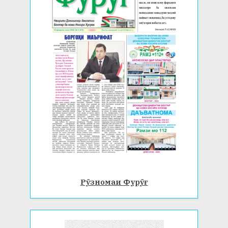
Рӯзномаи Фурӯғ