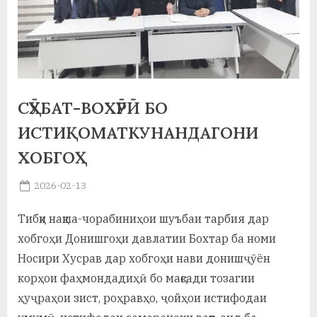
а
н
о
м
СӮҲБАТ-ВОХӮРӢ БО
и
ИСТИҚОМАТКУНАНДАГОНИ
Н
ХОБГОҲ
о
Posted
2026-02-13
с
By
on
saidov
Тибқи нақша-чорабиниҳои шуъбаи тарбия дар
и
хобгоҳи Донишгоҳи давлатии Бохтар ба номи
р
Носири Хусрав дар хобгоҳи нави донишҷӯён
и
корҳои фаҳмондадиҳӣ бо мақсади тозагии
ҳуҷраҳои зист, роҳравҳо, ҷойҳои истифодаи
Х