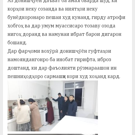
Аз донишҷӯён даъват ба амал оварда шуд, ки
корҳои неку созанда ва ниятҳои неку
бунёдкоронаро пешаи худ кунанд, гирду атрофи
хобгоҳ ва дар умум муассисаро тозаву озода
нигоҳ доранд ва намунаи ибрат барои дигарон
бошанд.
Дар фарҷоми вохӯрӣ донишҷӯён гуфтаҳои
намояндангонро ба инобат гирифта, иброз
доштанд, ки дар фаъолияти рӯзмараашон ин
пешниҳодҳоро сармашқи кори худ хоҳанд кард.