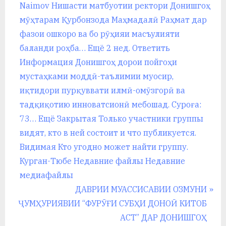
Naimov Нишасти матбуотии ректори Донишгоҳ
мӯҳтарам Қурбонзода Маҳмадалӣ Раҳмат дар
фазои ошкоро ва бо рӯҳияи масъулияти
баланди роҳба… Ещё 2 нед. Ответить
Информация Донишгоҳ дорои пойгоҳи
мустаҳками моддӣ-таълимии муосир,
иқтидори пурқуввати илмӣ-омӯзгорӣ ва
тадқиқотию инноватсионӣ мебошад. Суроға:
73… Ещё Закрытая Только участники группы
видят, кто в ней состоит и что публикуется.
Видимая Кто угодно может найти группу.
Курган-Тюбе Недавние файлы Недавние
медиафайлы
N
ДАВРИИ МУАССИСАВИИ ОЗМУНИ
e
ҶУМҲУРИЯВИИ “ФУРӮҒИ СУБҲИ ДОНОӢ КИТОБ
x
АСТ” ДАР ДОНИШГОҲ