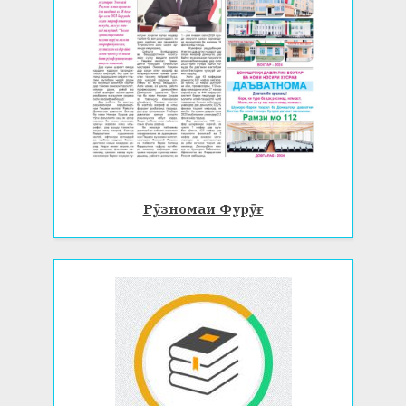
Рӯзномаи Фурӯғ