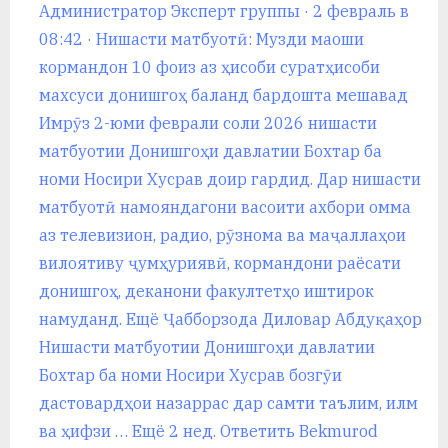
P
Администратор Эксперт группы · 2 февраль в
o
08:42 · Нишасти матбуотӣ: Музди маоши
s
кормандон 10 фоиз аз ҳисоби суратҳисоби
t
махсуси донишгоҳ баланд бардошта мешавад
:
Имрӯз 2-юми феврали соли 2026 нишасти
матбуотии Донишгоҳи давлатии Бохтар ба
номи Носири Хусрав доир гардид. Дар нишасти
матбуотӣ намояндагони васоити ахбори омма
аз телевизион, радио, рӯзнома ва маҷаллаҳои
вилоятиву ҷумҳуриявӣ, кормандони раёсати
донишгоҳ, деканони факултетҳо иштирок
намуданд. Ещё Ҷабборзода Диловар Абдуқаҳор
Нишасти матбуотии Донишгоҳи давлатии
Бохтар ба номи Носири Хусрав бозгӯи
дастовардҳои назаррас дар самти таълим, илм
ва ҳифзи … Ещё 2 нед. Ответить Bekmurod