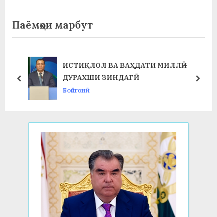
t
P
Паёмҳои марбут
o
s
t
ИСТИҚЛОЛ ВА ВАҲДАТИ МИЛЛӢ –
:
ДУРАХШИ ЗИНДАГӢ
prev
next
Бойгонӣ