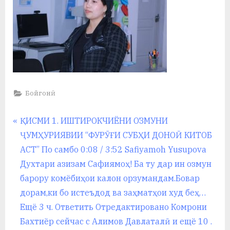
Бойгонӣ
Навигация
P
ҚИСМИ 1. ИШТИРОКЧИЁНИ ОЗМУНИ
r
ҶУМҲУРИЯВИИ “ФУРӮҒИ СУБҲИ ДОНОӢ КИТОБ
по
e
АСТ” По самбо 0:08 / 3:52 Safiyamoh Yusupova
записям
v
Духтари азизам Сафиямоҳ! Ба ту дар ин озмун
i
барору комёбиҳои калон орзумандам.Бовар
o
дорам,ки бо истеъдод ва заҳматҳои худ беҳ…
u
Ещё 3 ч. Ответить Отредактировано Комрони
s
Бахтиёр сейчас с Алимов Давлаталӣ и ещё 10 .