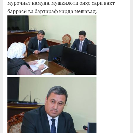
у
муроҷиат намуда, мушкилоти онҳо сари вақт
баррасӣ ва бартараф карда мешавад.
с
р
а
в