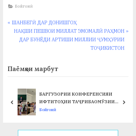
Бойгонӣ
Навигация
P
ШАНБЕГӢ ДАР ДОНИШГОҲ
r
N
НАҚШИ ПЕШВОИ МИЛЛАТ ЭМОМАЛӢ РАҲМОН
по
e
e
ДАР БУНЁДИ АРТИШИ МИЛЛИИ ҶУМҲУРИИ
записям
v
x
ТОҶИКИСТОН
i
t
o
P
Паёмҳои марбут
u
o
s
s
P
t
БАРГУЗОРИИ КОНФЕРЕНСИЯИ
Т
o
:
ИФТИТОҲИИ ТАҶРИБАОМӮЗИИ
prev
next
s
ИСТЕҲСОЛӢ ДАР ФАКУЛТЕТИ ХИМИЯ
Бойгонӣ
t
ВА БИОЛОГИЯ
: