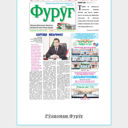
Рӯзномаи Фурӯғ