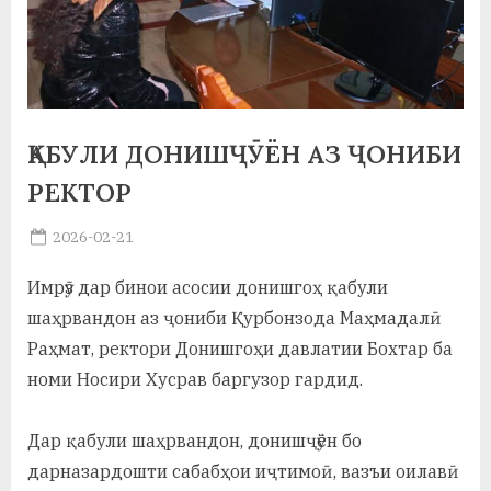
а
н
о
м
ҚАБУЛИ ДОНИШҶӮЁН АЗ ҶОНИБИ
и
РЕКТОР
Н
Posted
2026-02-21
By
on
saidov
о
Имрӯз дар бинои асосии донишгоҳ қабули
с
шаҳрвандон аз ҷониби Қурбонзода Маҳмадалӣ
и
Раҳмат, ректори Донишгоҳи давлатии Бохтар ба
номи Носири Хусрав баргузор гардид.
р
и
Дар қабули шаҳрвандон, донишҷӯён бо
Х
дарназардошти сабабҳои иҷтимоӣ, вазъи оилавӣ