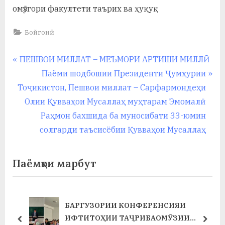
омӯзгори факултети таърих ва ҳуқуқ
Бойгонӣ
Навигация
P
ПЕШВОИ МИЛЛАТ – МЕЪМОРИ АРТИШИ МИЛЛӢ
r
N
Паёми шодбошии Президенти Ҷумҳурии
по
e
e
Тоҷикистон, Пешвои миллат – Сарфармондеҳи
записям
v
x
Олии Қувваҳои Мусаллаҳ муҳтарам Эмомалӣ
i
t
Раҳмон бахшида ба муносибати 33-юмин
o
P
солгарди таъсисёбии Қувваҳои Мусаллаҳ
u
o
s
s
Паёмҳои марбут
P
t
o
:
s
ЯИ
ҶАЛАСАИ ШУРОИ НАВБАТИИ
t
ЗИИ
ТАРБИЯВӢ ДАР ХОБГОҲИ ДОНИШҶ
prev
next