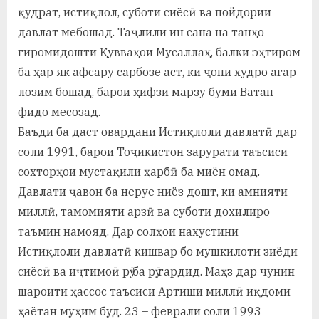
у
қудрат, истиқлол, суботи сиёсӣ ва пойдории
с
давлат мебошад. Таҷлили ин сана на танҳо
гиромидошти Қувваҳои Мусаллаҳ, балки эҳтиром
р
ба ҳар як афсару сарбозе аст, ки ҷони худро агар
а
лозим бошад, барои ҳифзи марзу буми Ватан
в
фидо месозад.
Баъди ба даст овардани Истиқлоли давлатӣ дар
соли 1991, барои Тоҷикистон зарурати таъсиси
сохторҳои мустақили ҳарбӣ ба миён омад.
Давлати ҷавон ба неруе ниёз дошт, ки амнияти
миллӣ, тамомияти арзӣ ва суботи дохилиро
таъмин намояд. Дар солҳои нахустини
Истиқлоли давлатӣ кишвар бо мушкилоти зиёди
сиёсӣ ва иҷтимоӣ рӯ ба рӯ гардид. Маҳз дар чунин
шароити ҳассос таъсиси Артиши миллӣ иқдоми
ҳаётан муҳим буд. 23 – феврали соли 1993