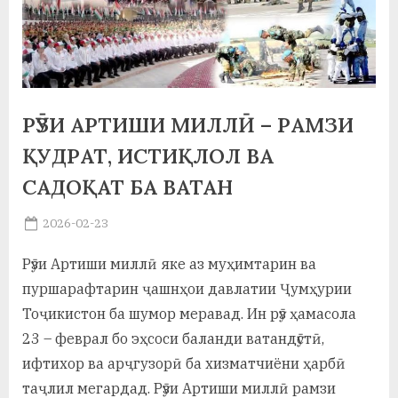
а
н
о
м
РӮЗИ АРТИШИ МИЛЛӢ – РАМЗИ
и
ҚУДРАТ, ИСТИҚЛОЛ ВА
Н
САДОҚАТ БА ВАТАН
о
Posted
2026-02-23
By
on
saidov
с
Рӯзи Артиши миллӣ яке аз муҳимтарин ва
и
пуршарафтарин ҷашнҳои давлатии Ҷумҳурии
р
Тоҷикистон ба шумор меравад. Ин рӯз ҳамасола
23 – феврал бо эҳсоси баланди ватандӯстӣ,
и
ифтихор ва арҷгузорӣ ба хизматчиёни ҳарбӣ
Х
таҷлил мегардад. Рӯзи Артиши миллӣ рамзи