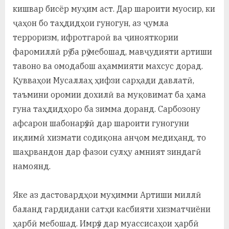
кишвар бисёр муҳим аст. Дар шароити муосир, ки
ҷаҳон бо таҳдидҳои гуногун, аз ҷумла
терроризм, ифротгароӣ ва ҷинояткории
фаромиллӣ рӯ ба рӯ мебошад, мавҷудияти артиши
тавоно ва омодабош аҳаммияти махсус дорад.
Қувваҳои Мусаллаҳ ҳифзи сарҳади давлатӣ,
таъмини оромии дохилӣ ва муқовимат ба ҳама
гуна таҳдидҳоро ба зимма доранд. Сарбозону
афсарон шабонарӯзӣ дар шароити гуногуни
иқлимӣ хизмати содиқона анҷом медиҳанд, то
шаҳрвандон дар фазои сулҳу амният зиндагӣ
намоянд.
Яке аз дастовардҳои муҳимми Артиши миллӣ
баланд гардидани сатҳи касбияти хизматчиёни
ҳарбӣ мебошад. Имрӯз дар муассисаҳои ҳарбӣ