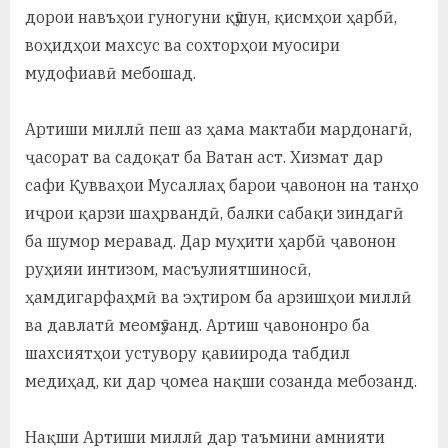
дорои навъҳои гуногуни қӯшун, қисмҳои ҳарбӣ,
воҳидҳои махсус ва сохторҳои муосири
мудофиавӣ мебошад.
Артиши миллӣ пеш аз ҳама мактаби мардонагӣ,
ҷасорат ва садоқат ба Ватан аст. Хизмат дар
сафи Қувваҳои Мусаллаҳ барои ҷавонон на танҳо
иҷрои қарзи шаҳрвандӣ, балки сабақи зиндагӣ
ба шумор меравад. Дар муҳити ҳарбӣ ҷавонон
руҳияи интизом, масъулиятшиносӣ,
ҳамдигарфаҳмӣ ва эҳтиром ба арзишҳои миллӣ
ва давлатӣ меомӯзанд. Артиш ҷавононро ба
шахсиятҳои устувору қавиирода табдил
медиҳад, ки дар ҷомеа нақши созанда мебозанд.
Нақши Артиши миллӣ дар таъмини амнияти