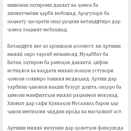
нишонаи эҳтироми давлат ва ҷомеа ба
хизматчиёни ҳарбӣ мебошад. Арҷгузорӣ ба
заҳмату ҷасорати онҳо руҳияи ватандӯстиро дар
ҷомеа тақвият мебахшад.
Ватандӯстӣ яке аз арзишҳои асосиест, ки Артиши
миллӣ онро тарғиб менамояд. Муҳаббат ба
Ватан, эҳтиром ба рамзҳои давлатӣ, ҳифзи
истиқлол ва ваҳдати миллӣ пояҳои устувори
ҷомеаи солимро ташкил медиҳанд. Артиш дар
тарбияи ҷавонон нақши бузург дошта, онҳоро ба
ҳимояи манфиатҳои миллӣ раҳнамоӣ мекунад.
Хизмат дар сафи Қувваҳои Мусаллаҳ барои ҳар
ҷавон имтиҳони ҷиддии ирода ва масъулият аст.
Артиши миллӣ инчунин дар ҳолатҳои фавқулода