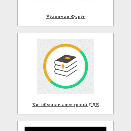
Рӯзномаи Фурӯғ
Китобхонаи электронӣ ДДБ