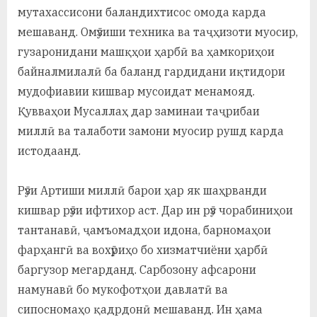
мутахассисони баландихтисос омода карда
мешаванд. Омӯзиши техника ва таҷҳизоти муосир,
гузаронидани машқҳои ҳарбӣ ва ҳамкориҳои
байналмилалӣ ба баланд гардидани иқтидори
мудофиавии кишвар мусоидат менамояд.
Қувваҳои Мусаллаҳ дар заминаи таҷрибаи
миллӣ ва талаботи замони муосир рушд карда
истодаанд.
Рӯзи Артиши миллӣ барои ҳар як шаҳрванди
кишвар рӯзи ифтихор аст. Дар ин рӯз чорабиниҳои
тантанавӣ, ҷамъомадҳои идона, барномаҳои
фарҳангӣ ва вохӯриҳо бо хизматчиёни ҳарбӣ
баргузор мегарданд. Сарбозону афсарони
намунавӣ бо мукофотҳои давлатӣ ва
сипосномаҳо қадрдонӣ мешаванд. Ин ҳама