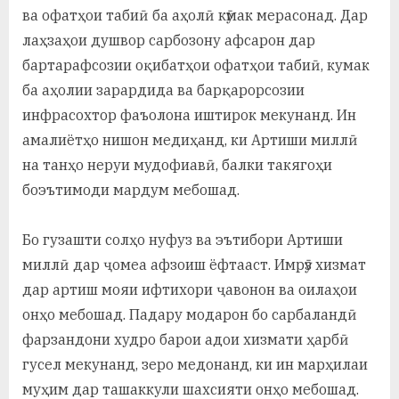
ва офатҳои табиӣ ба аҳолӣ кӯмак мерасонад. Дар
лаҳзаҳои душвор сарбозону афсарон дар
бартарафсозии оқибатҳои офатҳои табиӣ, кумак
ба аҳолии зарардида ва барқарорсозии
инфрасохтор фаъолона иштирок мекунанд. Ин
амалиётҳо нишон медиҳанд, ки Артиши миллӣ
на танҳо неруи мудофиавӣ, балки такягоҳи
боэътимоди мардум мебошад.
Бо гузашти солҳо нуфуз ва эътибори Артиши
миллӣ дар ҷомеа афзоиш ёфтааст. Имрӯз хизмат
дар артиш мояи ифтихори ҷавонон ва оилаҳои
онҳо мебошад. Падару модарон бо сарбаландӣ
фарзандони худро барои адои хизмати ҳарбӣ
гусел мекунанд, зеро медонанд, ки ин марҳилаи
муҳим дар ташаккули шахсияти онҳо мебошад.