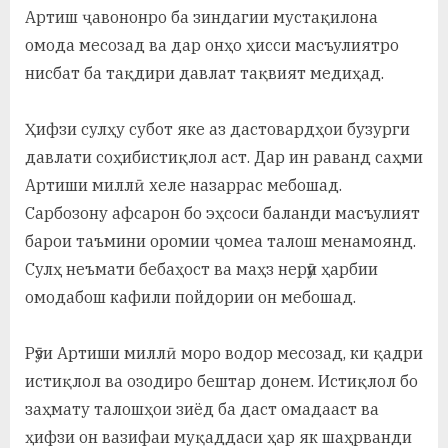
Артиш ҷавононро ба зиндагии мустақилона
омода месозад ва дар онҳо ҳисси масъулиятро
нисбат ба тақдири давлат тақвият медиҳад.
Ҳифзи сулҳу субот яке аз дастовардҳои бузурги
давлати соҳибистиқлол аст. Дар ин раванд саҳми
Артиши миллӣ хеле назаррас мебошад.
Сарбозону афсарон бо эҳсоси баланди масъулият
барои таъмини оромии ҷомеа талош менамоянд.
Сулҳ неъмати бебаҳост ва маҳз нерӯи ҳарбии
омодабош кафили пойдории он мебошад.
Рӯзи Артиши миллӣ моро водор месозад, ки қадри
истиқлол ва озодиро бештар донем. Истиқлол бо
заҳмату талошҳои зиёд ба даст омадааст ва
ҳифзи он вазифаи муқаддаси ҳар як шаҳрванди