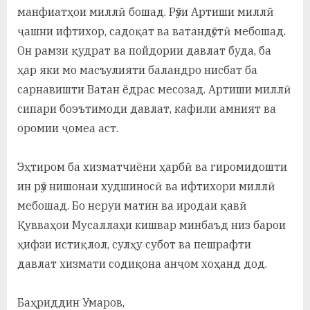
манфиатҳои миллӣ бошад. Рӯзи Артиши миллӣ
ҷашни ифтихор, садоқат ва ватандӯстӣ мебошад.
Он рамзи қудрат ва пойдории давлат буда, ба
ҳар яки мо масъулияти баландро нисбат ба
сарнавишти Ватан ёдрас месозад. Артиши миллӣ
сипари боэътимоди давлат, кафили амният ва
оромии ҷомеа аст.
Эҳтиром ба хизматчиёни ҳарбӣ ва гиромидошти
ин рӯз нишонаи худшиносӣ ва ифтихори миллӣ
мебошад. Бо неруи матин ва иродаи қавӣ
Қувваҳои Мусаллаҳи кишвар минбаъд низ барои
ҳифзи истиқлол, сулҳу субот ва пешрафти
давлат хизмати содиқона анҷом хоҳанд дод.
Баҳриддин Умаров,