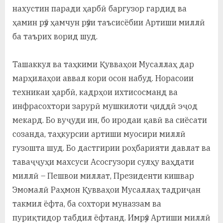
нахустин паради ҳарбӣ баргузор гардид ва
ҳамин рӯз ҳамчун рӯзи таъсисёбии Артиши миллӣ
ба таърих ворид шуд.
Ташаккул ва таҳкими Қувваҳои Мусаллаҳ дар
марҳилаҳои аввал кори осон набуд. Норасоии
техникаи ҳарбӣ, кадрҳои ихтисосманд ва
инфрасохтори зарурӣ мушкилоти ҷиддӣ эҷод
мекард. Бо вуҷуди ин, бо иродаи қавӣ ва сиёсати
созанда, таҳкурсии артиши муосири миллӣ
гузошта шуд. Бо дастгирии роҳбарияти давлат ва
таваҷҷуҳи махсуси Асосгузори сулҳу ваҳдати
миллӣ – Пешвои миллат, Президенти кишвар
Эмомалӣ Раҳмон Қувваҳои Мусаллаҳ тадриҷан
такмил ёфта, ба сохтори муназзам ва
пуриқтидор табдил ёфтанд. Имрӯз Артиши миллӣ