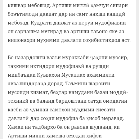
кишвар мебошад. Артиши миллӣ ҳамчун сипари
боэътимоди давлат дар ин самт нақши калидӣ
мебозад. Қудрати давлат аз неруи мудофиавии
он сарчашма мегирад ва артиши тавоно яке аз
нишонаҳои муҳимми давлати соҳибистиқлол аст.
Бо назардошти вазъи мураккаби ҷаҳони муосир,
таҳкими иқтидори мудофиавӣ ва рушди
минбаъдаи Қувваҳои Мусаллаҳ аҳаммияти
аввалиндараҷа дорад. Таъмини шароити
мусоиди хизмат, беҳтар намудани базаи моддӣ-
техникӣ ва баланд бардоштани сатҳи омодагии
касбӣ аз ҷумлаи самтҳои муҳимми сиёсати
давлатӣ дар соҳаи мудофиа ба ҳисоб меравад.
Ҳамаи ин тадбирҳо ба он равона шудаанд, ки
Артиши миллӣ ҳамеша омодаи ҳифзи