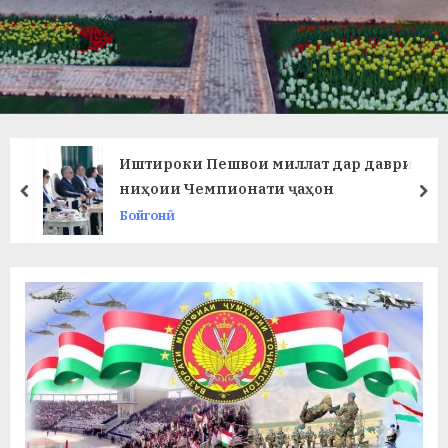
в
л
а
т
и
Иштироки Пешвои миллат дар даври
и
ниҳоии Чемпионати ҷаҳон
prev
ne
Бойгонӣ
Б
о
х
т
а
р
б