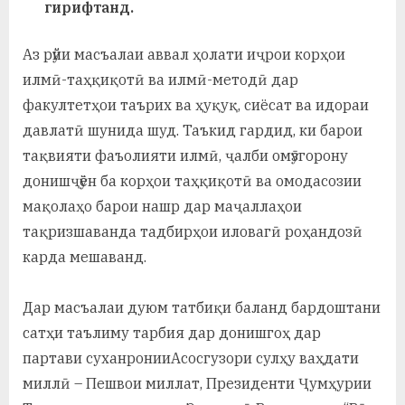
гирифтанд.
у
с
Аз рӯйи масъалаи аввал ҳолати иҷрои корҳои
р
илмӣ-таҳқиқотӣ ва илмӣ-методӣ дар
факултетҳои таърих ва ҳуқуқ, сиёсат ва идораи
а
давлатӣ шунида шуд. Таъкид гардид, ки барои
в
тақвияти фаъолияти илмӣ, ҷалби омӯзгорону
донишҷӯён ба корҳои таҳқиқотӣ ва омодасозии
мақолаҳо барои нашр дар маҷаллаҳои
тақризшаванда тадбирҳои иловагӣ роҳандозӣ
карда мешаванд.
Дар масъалаи дуюм татбиқи баланд бардоштани
сатҳи таълиму тарбия дар донишгоҳ дар
партави суханронииАсосгузори сулҳу ваҳдати
миллӣ – Пешвои миллат, Президенти Ҷумҳурии