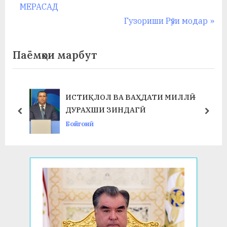
r
МЕРАСАД
по
e
N
Гузориши Рӯзи модар
записям
v
e
i
x
Паёмҳои марбут
o
t
u
P
s
o
ИСТИҚЛОЛ ВА ВАҲДАТИ МИЛЛӢ –
P
s
ДУРАХШИ ЗИНДАГӢ
prev
next
o
t
Бойгонӣ
s
:
t
: