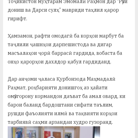
Тоҷикистон муҳтарам Эмомалӣ Раҳмон дар “Рӯзи
дониш ва Дарси сулҳ” мавриди таҳлил қарор
гирифт.
Ҳамзамон, рафти омодагӣ ба корҳои марбут ба
таҷлили ҷашнҳои дарпешистода ва дигар
масъалаҳои ҷорӣ баррасӣ гардида, вобаста ба
онҳо қарорҳои дахлдор қабул гардиданд.
Дар анҷоми ҷаласа Қурбонзода Маҳмадалӣ
Раҳмат, роҳбарияти донишгоҳ аз ҳайати
омӯзгорону кормандон даъват ба амал овард, ки
барои баланд бардоштани сифати таълим,
рушди фаъолияти илмӣ ва тақвияти корҳои
тарбиявӣ саҳми арзандаи худро гузоранд.