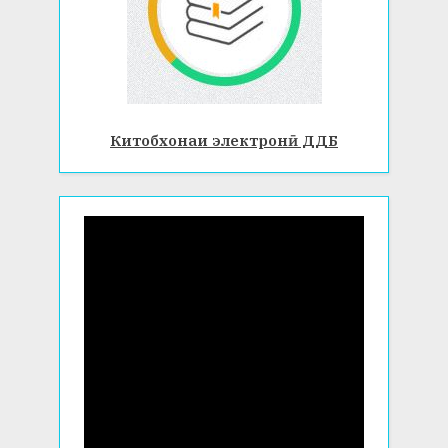
Китобхонаи электронӣ ДДБ