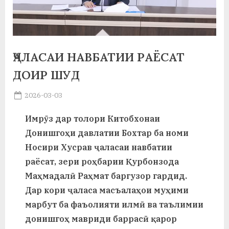
а
н
о
ҶАЛАСАИ НАВБАТИИ РАЁСАТ
м
ДОИР ШУД
и
Posted
2026-03-03
Н
By
on
saidov
Имрӯз дар толори Китобхонаи
о
Донишгоҳи давлатии Бохтар ба номи
с
Носири Хусрав ҷаласаи навбатии
и
раёсат, зери роҳбарии Қурбонзода
Маҳмадалӣ Раҳмат баргузор гардид.
р
Дар кори ҷаласа масъалаҳои муҳими
и
марбут ба фаъолияти илмӣ ва таълимии
Х
донишгоҳ мавриди баррасӣ қарор