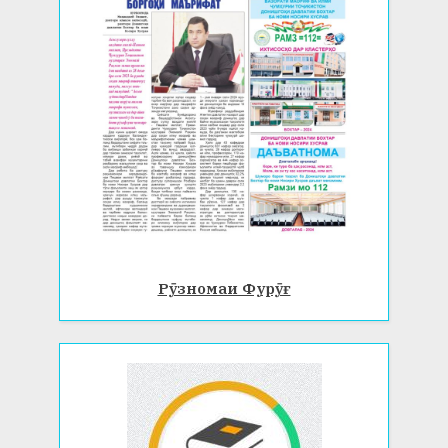
Рӯзномаи Фурӯғ