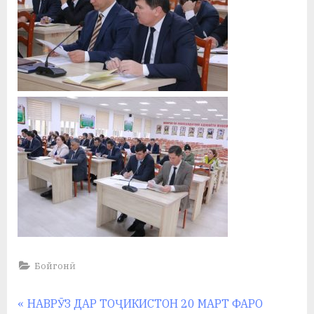
Бойгонӣ
Навигация
P
НАВРӮЗ ДАР ТОҶИКИСТОН 20 МАРТ ФАРО