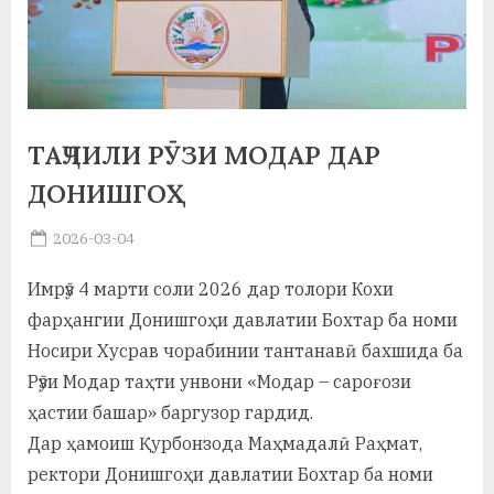
а
н
о
м
ТАҶЛИЛИ РӮЗИ МОДАР ДАР
и
ДОНИШГОҲ
Н
Posted
2026-03-04
By
on
saidov
о
Имрӯз 4 марти соли 2026 дар толори Кохи
с
фарҳангии Донишгоҳи давлатии Бохтар ба номи
и
Носири Хусрав чорабинии тантанавӣ бахшида ба
Рӯзи Модар таҳти унвони «Модар – сароғози
р
ҳастии башар» баргузор гардид.
и
Дар ҳамоиш Қурбонзода Маҳмадалӣ Раҳмат,
Х
ректори Донишгоҳи давлатии Бохтар ба номи