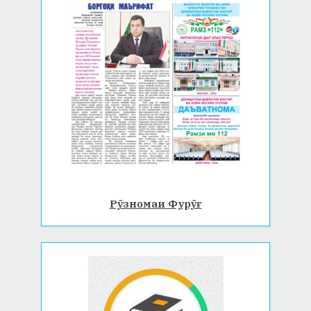
Рӯзномаи Фурӯғ