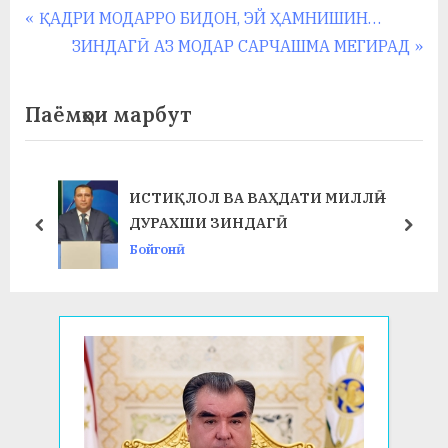
Навигация
P
ҚАДРИ МОДАРРО БИДОН, ЭЙ ҲАМНИШИН…
r
N
ЗИНДАГӢ АЗ МОДАР САРЧАШМА МЕГИРАД
по
e
e
записям
v
x
Паёмҳои марбут
i
t
o
P
u
o
ИСТИҚЛОЛ ВА ВАҲДАТИ МИЛЛӢ –
s
s
ДУРАХШИ ЗИНДАГӢ
prev
next
P
t
Бойгонӣ
o
:
s
t
: