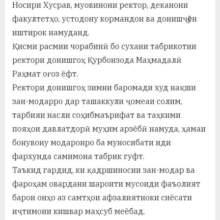
у
Носири Хусрав, муовинони ректор, деканони
факултетҳо, устодону кормандон ва донишҷӯён
с
иштирок намуданд.
р
Қисми расмии чорабинӣ бо сухани табрикотии
а
ректори донишгоҳ Қурбонзода Маҳмадалӣ
Раҳмат оғоз ёфт.
в
Ректори донишгоҳ зимни баромади худ нақши
зан-модарро дар ташаккули ҷомеаи солим,
тарбияи насли соҳибмаърифат ва таҳкими
пояҳои давлатдорӣ муҳим арзёбӣ намуда, ҳамаи
бонувону модаронро ба муносибати иди
фархунда самимона табрик гуфт.
Таъкид гардид, ки қадршиносии зан-модар ва
фароҳам овардани шароити мусоиди фаъолият
барои онҳо аз самтҳои афзалиятноки сиёсати
иҷтимоии кишвар маҳсуб меёбад.