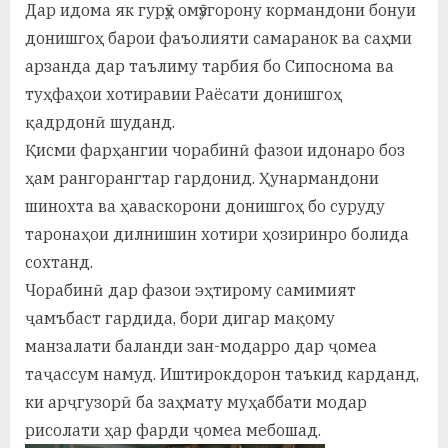
Дар идома як гурӯҳ омӯзгорону кормандони бонуи
донишгоҳ барои фаъолияти самаранок ва саҳми
арзанда дар таълиму тарбия бо Сипоснома ва
туҳфаҳои хотиравии Раёсати донишгоҳ
қадрдонӣ шуданд.
Қисми фарҳангии чорабинӣ фазои идонаро боз
ҳам рангорангтар гардонид. Ҳунармандони
шинохта ва ҳаваскорони донишгоҳ бо суруду
таронаҳои дилнишин хотири ҳозиринро болида
сохтанд.
Чорабинӣ дар фазои эҳтирому самимият
ҷамъбаст гардида, бори дигар мақому
манзалати баланди зан-модарро дар ҷомеа
таҷассум намуд. Иштирокдорон таъкид карданд,
ки арҷгузорӣ ба заҳмату муҳаббати модар
рисолати ҳар фарди ҷомеа мебошад.