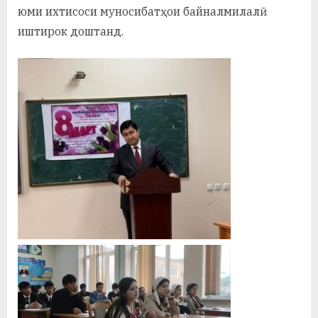
у
юми ихтисоси муносибатҳои байналмилалӣ
иштирок доштанд.
с
р
а
в