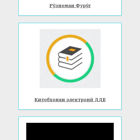
Рӯзномаи Фурӯғ
Китобхонаи электронӣ ДДБ