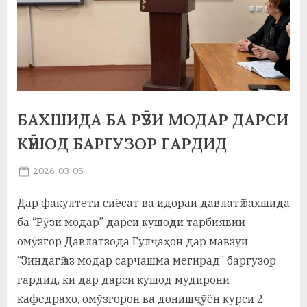
а
н
о
м
и
БАХШИДА БА РӮЗИ МОДАР ДАРСИ
КӮШОД БАРГУЗОР ГАРДИД
Н
о
Posted
2026-03-05
By
on
saidov
с
Дар факултети сиёсат ва идораи давлатӣ бахшида
и
ба “Рӯзи модар” дарси кушоди тарбиявии
р
омӯзгор Давлатзода Гулҷаҳон дар мавзуи
“Зиндагӣ аз модар сарчашма мегирад” баргузор
и
гардид, ки дар дарси кушод мудирони
Х
кафедраҳо, омӯзгорон ва донишҷӯён курси 2-