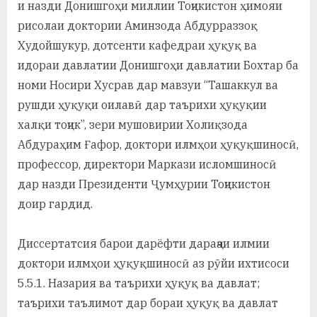
и назди Донишгоҳи миллии Тоҷикистон ҳимояи
у
рисолаи доктории Аминзода Абдурраззоқ
с
Худойшукур, дотсенти кафедраи ҳуқуқ ва
р
идораи давлатии Донишгоҳи давлатии Бохтар ба
а
номи Носири Хусрав дар мавзуи “Ташаккул ва
рушди ҳуқуқи оилавӣ дар таърихи ҳуқуқии
в
халқи тоҷик”, зери мушовирии Холиқзода
Абдураҳим Ғафор, доктори илмҳои ҳуқуқшиносӣ,
профессор, директори Маркази исломшиносӣ
дар назди Президенти Ҷумҳурии Тоҷикистон
доир гардид.
Диссертатсия барои дарёфти дараҷаи илмии
доктори илмҳои ҳуқуқшиносӣ аз рӯйи ихтисоси
5.5.1. Назария ва таърихи ҳуқуқ ва давлат;
таърихи таълимот дар бораи ҳуқуқ ва давлат