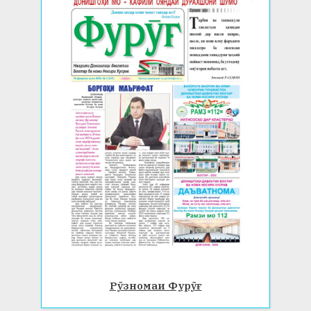
Рӯзномаи Фурӯғ