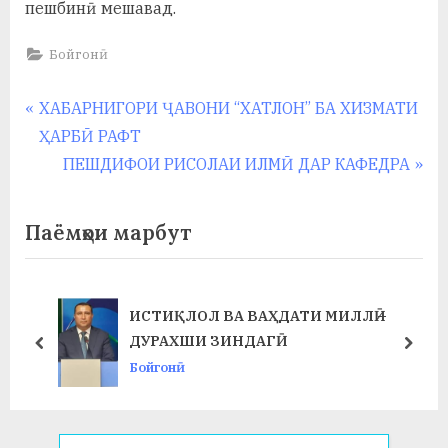
пешбинӣ мешавад.
Бойгонӣ
Навигация
P
ХАБАРНИГОРИ ҶАВОНИ “ХАТЛОН” БА ХИЗМАТИ
r
ҲАРБӢ РАФТ
по
e
N
ПЕШДИФОИ РИСОЛАИ ИЛМӢ ДАР КАФЕДРА
записям
v
e
i
x
Паёмҳои марбут
o
t
u
P
s
o
ИСТИҚЛОЛ ВА ВАҲДАТИ МИЛЛӢ –
P
s
ДУРАХШИ ЗИНДАГӢ
prev
next
o
t
Бойгонӣ
s
:
t
: