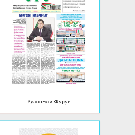
Рӯзномаи Фурӯғ