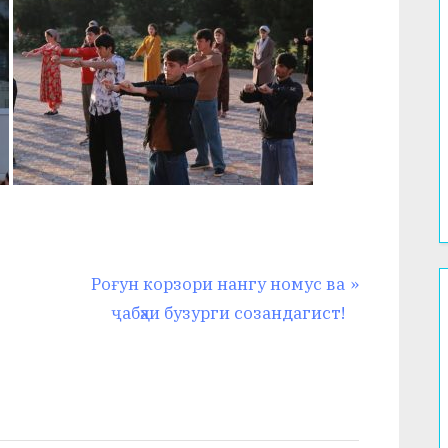
N
Роғун корзори нангу номус ва
e
ҷабҳаи бузурги созандагист!
x
t
P
o