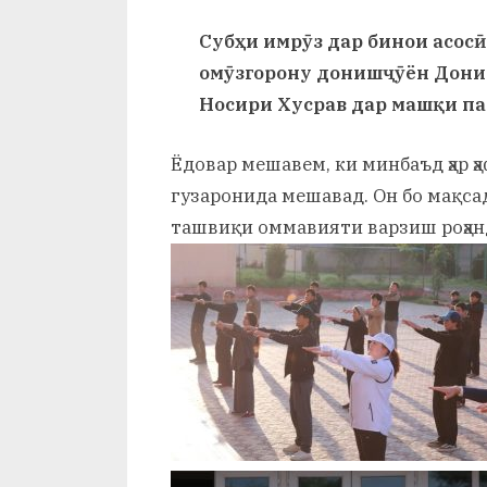
и
By
on
saidov
Субҳи имрӯз дар бинои асосӣ
Х
омӯзгорону донишҷӯён Дони
у
Носири Хусрав дар машқи па
с
Ёдовар мешавем, ки минбаъд ҳар ҳа
р
гузаронида мешавад. Он бо мақсад
а
ташвиқи оммавияти варзиш роҳан
в