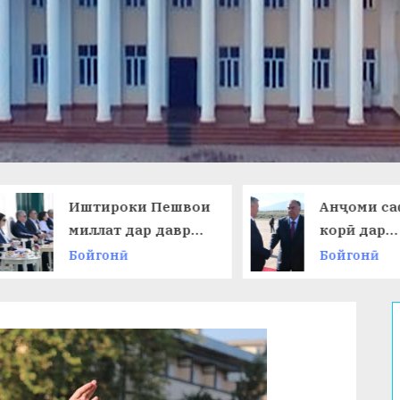
Иштироки Пешвои
Анҷоми саф
миллат дар даври
корӣ дар
ниҳоии
Ҷумҳурии
Бойгонӣ
Бойгонӣ
Чемпионати ҷаҳон
Қирғизисто