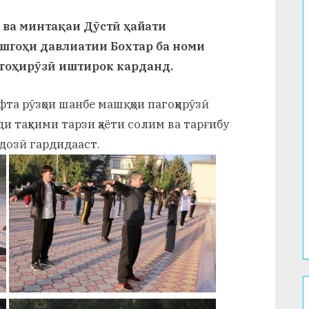
 ва минтақаи Дӯстӣ ҳайати
шгоҳи давлиатии Бохтар ба номи
гоҳирӯзӣ иштирок карданд.
фта рӯзҳои шанбе машқҳои пагоҳирӯзӣ
и таҳкими тарзи ҳаёти солим ва тарғибу
дозӣ гардидааст.