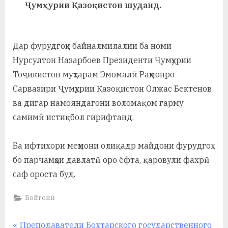
у
Ҷумҳурии Қазоқистон шуданд.
с
р
Дар фурудгоҳи байналмилалии ба номи
а
Нурсултон Назарбоев Президенти Ҷумҳурии
Тоҷикистон муҳтарам Эмомалӣ Раҳмонро
в
Сарвазири Ҷумҳурии Қазоқистон Олжас Бектенов
ва дигар намояндагони воломақом гарму
самимӣ истиқбол гирифтанд.
Ба ифтихори меҳмони олиқадр майдони фурудгоҳ
бо парчамҳои давлатӣ оро ёфта, қаровули фахрӣ
саф ороста буд.
Бойгонӣ
Навигация
P
Преподаватели Бохтарского государственного