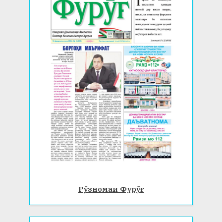
Рӯзномаи Фурӯғ