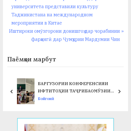
r
университета представили культуру
по
e
Таджикистана на международном
записям
v
мероприятии в Китае
N
i
Иштироки омӯзгорони донишгоҳ дар чорабинии
e
o
фарҳангӣ дар Ҷумҳурии Мардумии Чин
x
u
t
s
Паёмҳои марбут
P
P
o
o
s
s
БАРГУЗОРИИ КОНФЕРЕНСИЯИ
Т
t
t
ИФТИТОҲИИ ТАҶРИБАОМӮЗИИ
prev
next
:
:
ИСТЕҲСОЛӢ ДАР ФАКУЛТЕТИ ХИМИЯ
Бойгонӣ
ВА БИОЛОГИЯ