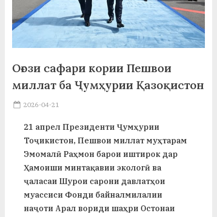
а
н
о
м
Оғози сафари кории Пешвои
и
миллат ба Ҷумҳурии Қазоқистон
Н
Posted
2026-04-21
By
on
saidov
о
21 апрел Президенти Ҷумҳурии
с
Тоҷикистон, Пешвои миллат муҳтарам
и
Эмомалӣ Раҳмон барои иштирок дар
Ҳамоиши минтақавии экологӣ ва
р
ҷаласаи Шурои сарони давлатҳои
и
муассиси Фонди байналмилалии
Х
наҷоти Арал вориди шаҳри Остонаи