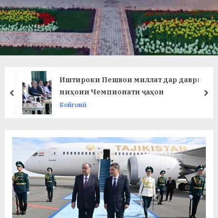
в
л
а
т
и
Иштироки Пешвои миллат дар даври
и
ниҳоии Чемпионати ҷаҳон
prev
ne
Бойгонӣ
Б
о
х
т
а
р
б