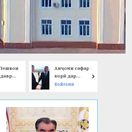
ешвои
Анҷоми сафари
даври
корӣ дар
next
Ҷумҳурии
Бойгонӣ
 ҷаҳон
Қирғизистон