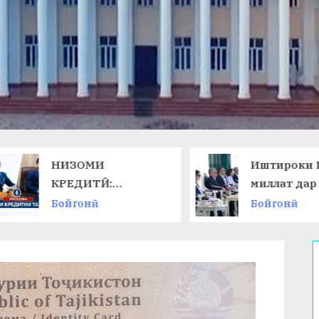
НИЗОМИ
Иштироки П
КРЕДИТӢ:
миллат дар 
ТАЛАБОТИ ЗАМОН
ниҳоии
Бойгонӣ
Бойгонӣ
ВА ИМКОНОТИ
Чемпионати
НАВ