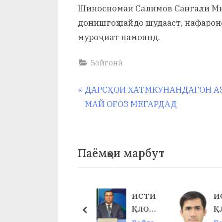
и
Шиносномаи Салимов Сангали Мир
донишгоҳ пайдо шудааст, нафарон
Х
муроҷиат намоянд.
у
с
Бойгонӣ
р
Навигация
P
ДАРСҲОИ ХАТМКУНАНДАГОН АЗ
а
r
МАЙ ОҒОЗ МЕГАРДАД
по
в
e
v
записям
i
Паёмҳои марбут
o
u
s
33-
ИСТИ
И
P
СОЛИ
ҚЛОЛ
Қ
prev
o
БУРДБ
ВА
И