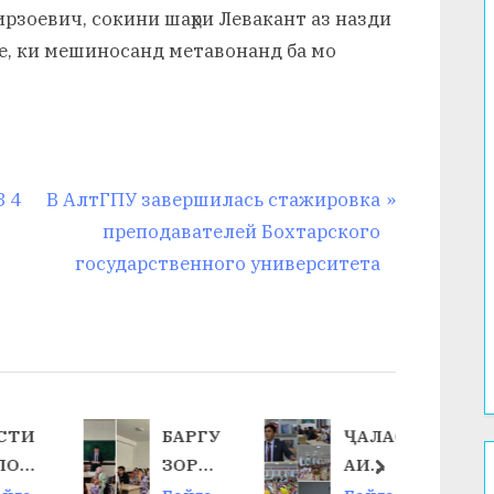
зоевич, сокини шаҳри Левакант аз назди
е, ки мешиносанд метавонанд ба мо
N
 4
В АлтГПУ завершилась стажировка
e
преподавателей Бохтарского
x
государственного университета
t
P
o
s
t
СТИ
БАРГУ
ҶАЛАС
:
ЛОЛ
ЗОРИИ
АИ
next
ЯТ
КОНФ
ШУРО