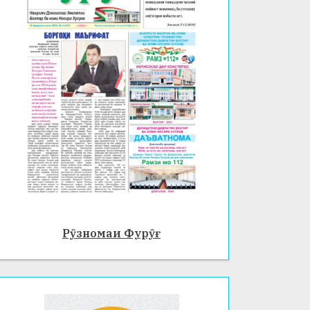
Рӯзномаи Фурӯғ