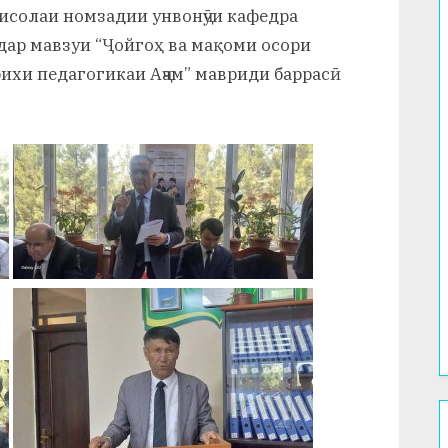
исолаи номзадии унвонҷӯи кафедра
ар мавзуи “Ҷойгоҳ ва мақоми осори
рихи педагогикаи Аҷам” мавриди баррасӣ