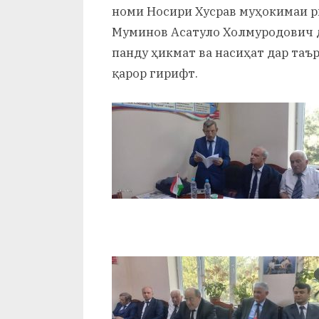
и
номи Носири Хусрав муҳокимаи р
Муминов Асатуло Холмуродович д
Х
панду ҳикмат ва насиҳат дар таъ
у
қарор гирифт.
с
р
а
в