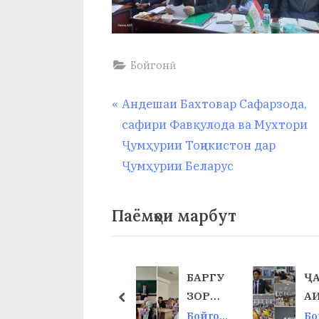
Бойгонӣ
Навигация
P
Андешаи Бахтовар Сафарзода,
r
сафири Фавқулода ва Мухтори
по
e
Ҷумҳурии Тоҷикистон дар
v
Ҷумҳурии Беларус
записям
i
o
Паёмҳои марбут
u
s
P
ИСТИ
БАРГУ
Ҷ
o
ҚЛОЛ
ЗОРИИ
А
prev
s
ИЯТ
КОНФ
Ш
Бойгон
Бойгон
Бо