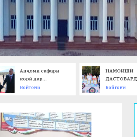
Анҷоми сафари
НАМОИШИ
корӣ дар
ДАСТОВАРД
Ҷумҳурии
ОМӮЗГОРОН
Бойгонӣ
Бойгонӣ
Қирғизистон