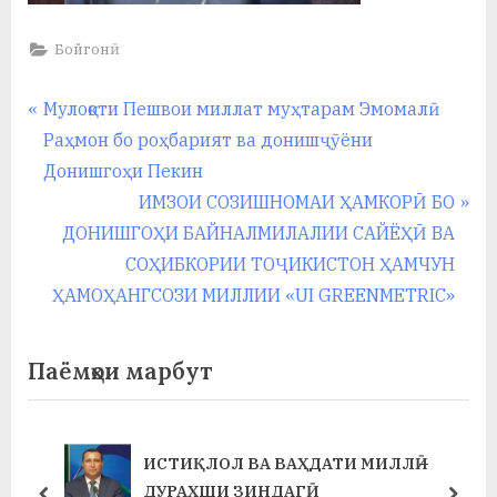
Бойгонӣ
Навигация
P
Мулоқоти Пешвои миллат муҳтарам Эмомалӣ
r
Раҳмон бо роҳбарият ва донишҷӯёни
по
e
Донишгоҳи Пекин
записям
v
N
ИМЗОИ СОЗИШНОМАИ ҲАМКОРӢ БО
i
e
ДОНИШГОҲИ БАЙНАЛМИЛАЛИИ САЙЁҲӢ ВА
o
x
СОҲИБКОРИИ ТОҶИКИСТОН ҲАМЧУН
u
t
ҲАМОҲАНГСОЗИ МИЛЛИИ «UI GREENMETRIC»
s
P
P
o
Паёмҳои марбут
o
s
s
t
t
:
ИСТИҚЛОЛ ВА ВАҲДАТИ МИЛЛӢ –
:
ДУРАХШИ ЗИНДАГӢ