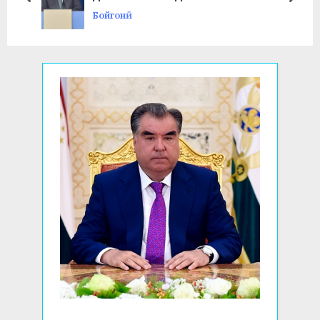
prev
next
Бойгонӣ