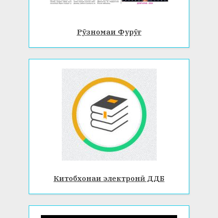
Рӯзномаи Фурӯғ
Китобхонаи электронӣ ДДБ