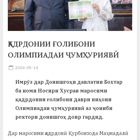
а
н
о
м
ҚАДРДОНИИ ҒОЛИБОНИ
и
ОЛИМПИАДАИ ҶУМҲУРИЯВӢ
Н
Posted
2026-05-14
By
on
saidov
о
Имрӯз дар Донишгоҳи давлатии Бохтар
с
ба номи Носири Хусрав маросими
и
қадрдонии ғолибони даври ниҳоии
Олимпиадаи ҷумҳуриявӣ аз ҷониби
р
ректори донишгоҳ доир гардид.
и
Х
Дар маросими қадрдонӣ Қурбонзода Маҳмадалӣ