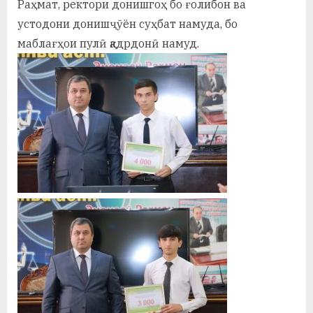
Раҳмат, ректори донишгоҳ бо ғолибон ва
у
устодони донишҷӯён суҳбат намуда, бо
с
маблағҳои пулӣ қадрдонӣ намуд.
р
а
в