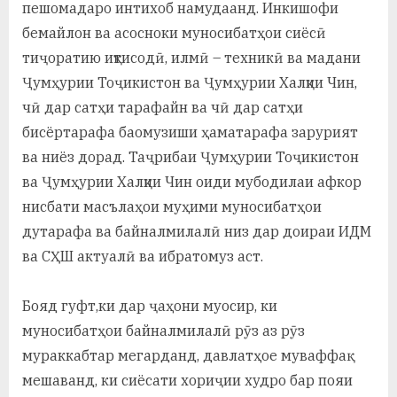
пешомадаро интихоб намудаанд. Инкишофи
бемайлон ва асосноки муносибатҳои сиёсӣ
тиҷоратию иқтисодӣ, илмӣ – техникӣ ва мадани
Ҷумҳурии Тоҷикистон ва Ҷумҳурии Халқии Чин,
чӣ дар сатҳи тарафайн ва чӣ дар сатҳи
бисёртарафа баомузиши ҳаматарафа зарурият
ва ниёз дорад. Таҷрибаи Ҷумҳурии Тоҷикистон
ва Ҷумҳурии Халқии Чин оиди мубодилаи афкор
нисбати масълаҳои муҳими муносибатҳои
дутарафа ва байналмилалӣ низ дар доираи ИДМ
ва СҲШ актуалӣ ва ибратомуз аст.
Бояд гуфт,ки дар ҷаҳони муосир, ки
муносибатҳои байналмилалӣ рӯз аз рӯз
мураккабтар мегарданд, давлатҳое муваффақ
мешаванд, ки сиёсати хориҷии худро бар пояи