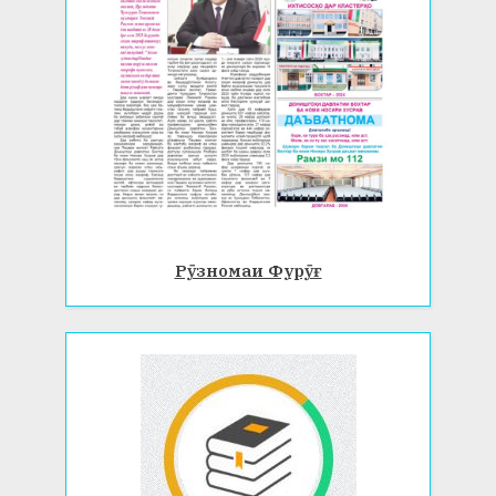
Рӯзномаи Фурӯғ