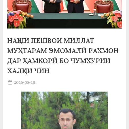
а
н
о
м
НАҚШИ ПЕШВОИ МИЛЛАТ
и
МУҲТАРАМ ЭМОМАЛӢ РАҲМОН
Н
ДАР ҲАМКОРӢ БО ҶУМҲУРИИ
ХАЛҚИИ ЧИН
о
с
Posted
2026-05-18
By
on
saidov
и
р
и
Х