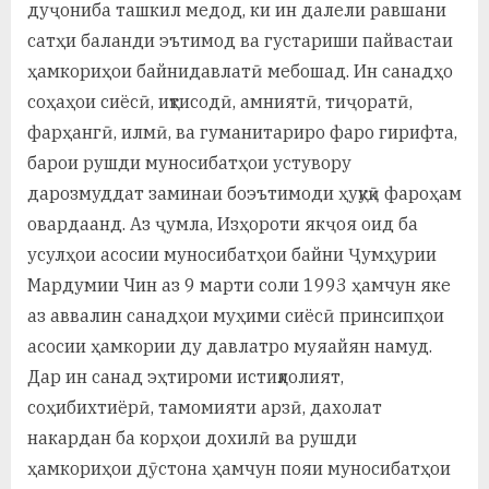
дуҷониба ташкил медод, ки ин далели равшани
сатҳи баланди эътимод ва густариши пайвастаи
ҳамкориҳои байнидавлатӣ мебошад. Ин санадҳо
соҳаҳои сиёсӣ, иқтисодӣ, амниятӣ, тиҷоратӣ,
фарҳангӣ, илмӣ, ва гуманитариро фаро гирифта,
барои рушди муносибатҳои устувору
дарозмуддат заминаи боэътимоди ҳуқуқӣ фароҳам
овардаанд. Аз ҷумла, Изҳороти якҷоя оид ба
усулҳои асосии муносибатҳои байни Ҷумҳурии
Мардумии Чин аз 9 марти соли 1993 ҳамчун яке
аз аввалин санадҳои муҳими сиёсӣ принсипҳои
асосии ҳамкории ду давлатро муяайян намуд.
Дар ин санад эҳтироми истиқлолият,
соҳибихтиёрӣ, тамомияти арзӣ, дахолат
накардан ба корҳои дохилӣ ва рушди
ҳамкориҳои дӯстона ҳамчун пояи муносибатҳои