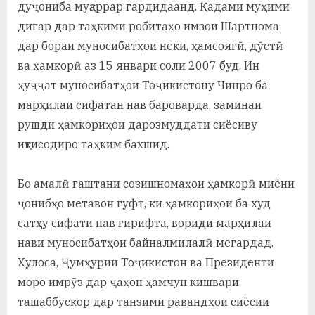
дуҷониба муқаррар гардидаанд. Қадами муҳими
дигар дар таҳкими робитаҳо имзои Шартнома
дар бораи муносибатҳои неки, ҳамсоягӣ, дӯстӣ
ва ҳамкорӣ аз 15 январи соли 2007 буд. Ин
ҳуҷҷат муносибатҳои Тоҷикистону Чинро ба
марҳилаи сифатан нав бароварда, заминаи
рушди ҳамкориҳои дарозмуддати сиёсиву
иқтисодиро таҳким бахшид.
Бо амалӣ гаштани созишномаҳои ҳамкорӣ миёни
ҷонибҳо метавон гуфт, ки ҳамкориҳои ба худ
сатҳу сифати нав гирифта, вориди марҳилаи
нави муносибатҳои байналмилалӣ мегардад.
Хулоса, Ҷумҳурии Тоҷикистон ва Президенти
моро имрӯз дар ҷаҳон ҳамчун кишвари
ташаббускор дар танзими равандҳои сиёсии