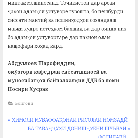
минтақа мешиносанд. Тоҷикистон дар арсаи
ҷаҳон қадамҳои устуворе гузошта, бо пешбурди
сиёсати мантиқӣ ва пешниҳодҳои созандааш
мавқеи худро истеҳком бахшид ва дар оянда низ
бо қадамҳои устувортаре дар паҳнои олам
нақшофари хоҳад кард.
Абдуллоев Шарофиддин,
омӯзгори кафедраи сиёсатшиносӣ ва
муносибатҳои байналхалқии ДДБ ба номи
Носири Хусрав
Бойгонӣ
Навигация
P
ҲИМОЯИ МУВАФФАҚОНАИ РИСОЛАИ НОМЗАДӢ
r
N
БА ТАВАҶҶУҲИ ДОНИШҶӮЁНИ ШУЪБАИ
по
e
e
ФОСИЛАВӢ