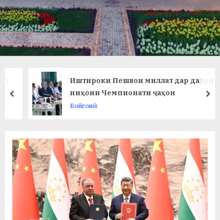
в
л
а
т
и
Иштироки Пешвои миллат дар даври
и
ниҳоии Чемпионати ҷаҳон
prev
ne
Бойгонӣ
Б
о
х
т
а
р
б