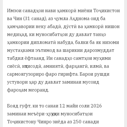
Имзои санадҳои нави ҳамкорӣ миёни Тоҷикистон
ва Чин (31 санад), аз ҷумла Аҳднома оид ба
ҳамҷавории неку абадӣ, дӯстӣ ва ҳамкорӣ нишон
медиҳад, ки муносибатҳои ду давлат танҳо
ҳамкории дипломатӣ набуда, балки ба як низоми
мустаҳками эътимод ва шарикии дарозмуддат
табдил ёфтаанд. Ин санадҳо самтҳои муҳими
сиёсӣ, иқтисодӣ, амниятӣ, фарҳангӣ, илмӣ, ва
сармоягузориро фаро гирифта. Барои рушди
устувори ҳар ду давлат заминаи мусоид
фароҳам меоранд.
Бояд гуфт, ки то санаи 12 майи соли 2026
заминаи меъёри-ҳуқуқии муносибатҳои
Тоҷикистону Чинро зиёда аз 250 санади