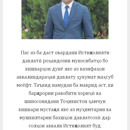
у
с
р
а
в
Пас аз ба даст овардани Истиқлолияти
давлатӣ роҳандозии муносибатҳо бо
кишварҳои дунё яке аз вазифаҳои
аввалиндараҷаи давлату ҳукумат маҳсуб
меёфт. Таъкид намудан ба маврид аст, ки
барқарории равобити хориҷӣ ва
шиносонидани Тоҷикистон ҳамчун
кишвари мустақил яке аз муҳимтарин ва
мушкилтарин бахшҳои давлатсозӣ дар
солҳои аввали Истиқлолият буд.