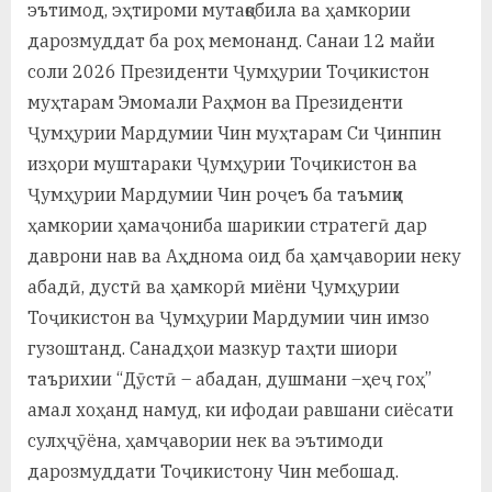
эътимод, эҳтироми мутақобила ва ҳамкории
дарозмуддат ба роҳ мемонанд. Санаи 12 майи
соли 2026 Президенти Ҷумҳурии Тоҷикистон
муҳтарам Эмомали Раҳмон ва Президенти
Ҷумҳурии Мардумии Чин муҳтарам Си Ҷинпин
изҳори муштараки Ҷумҳурии Тоҷикистон ва
Ҷумҳурии Мардумии Чин роҷеъ ба таъмиқи
ҳамкории ҳамаҷониба шарикии стратегӣ дар
даврони нав ва Аҳднома оид ба ҳамҷавории неку
абадӣ, дустӣ ва ҳамкорӣ миёни Ҷумҳурии
Тоҷикистон ва Ҷумҳурии Мардумии чин имзо
гузоштанд. Санадҳои мазкур таҳти шиори
таърихии “Дӯстӣ – абадан, душмани –ҳеҷ гоҳ”
амал хоҳанд намуд, ки ифодаи равшани сиёсати
сулҳҷӯёна, ҳамҷавории нек ва эътимоди
дарозмуддати Тоҷикистону Чин мебошад.