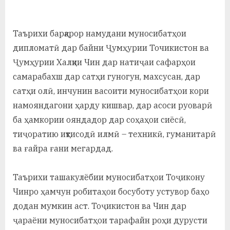
Таърихи барқарор намудани муносибатҳои
дипломатӣ дар байни Ҷумҳурии Точикистон ва
Ҷумҳурии Халқии Чин дар натиҷаи сафарҳои
самарабахш дар сатҳи гуногун, махсусан, дар
сатҳи олӣ, инчунин васоити муносибатҳои кори
намояндагони ҳарду кишвар, дар асоси руоварӣ
ба ҳамкории ояндадор дар соҳаҳои сиёсӣ,
тиҷоратию иқтисодӣ илмӣ – техникӣ, гуманитарӣ
ва ғайра ғани мегардад.
Таърихи ташакулёбии муносибатҳои Тоҷикону
Чинро ҳамчун робитаҳои босуботу устувор баҳо
додан мумкин аст. Тоҷикистон ва Чин дар
ҷараёни муносибатҳои тарафайн роҳи дурусти