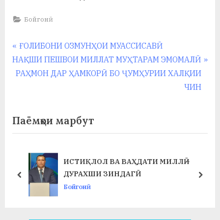
Бойгонӣ
Навигация
P
ҒОЛИБОНИ ОЗМУНҲОИ МУАССИСАВӢ
N
r
НАҚШИ ПЕШВОИ МИЛЛАТ МУҲТАРАМ ЭМОМАЛӢ
по
e
e
РАҲМОН ДАР ҲАМКОРӢ БО ҶУМҲУРИИ ХАЛҚИИ
записям
x
v
ЧИН
t
i
P
o
Паёмҳои марбут
o
u
s
s
t
P
ИСТИҚЛОЛ ВА ВАҲДАТИ МИЛЛӢ –
:
o
ДУРАХШИ ЗИНДАГӢ
prev
next
s
Бойгонӣ
t
: