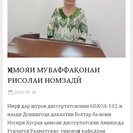
а
н
о
м
и
Н
ҲИМОЯИ МУВАФФАҚОНАИ
о
РИСОЛАИ НОМЗАДӢ
с
Posted
2026-05-18
и
By
on
saidov
р
Имрӯз дар шурои диссертатсионии 6D.KOA-102-и
назди Донишгоҳи давлатии Бохтар ба номи
и
Носири Хусрав ҳимояи диссертатсияи Аминзода
Х
Ғунчагул Раҳматулло, унвонҷӯи кафедраи