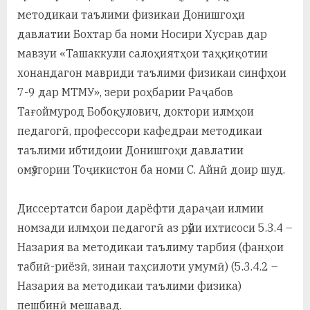
у
методикаи таълими физикаи Донишгоҳи
с
давлатии Бохтар ба номи Носири Хусрав дар
мавзуи «Ташаккули салоҳиятҳои таҳқиқотии
р
хонандагон мавриди таълими физикаи синфҳои
а
7-9 дар МТМУ», зери роҳбарии Раҷабов
в
Тағоймурод Бобоқулович, доктори илмҳои
педагогӣ, профессори кафедраи методикаи
таълими ибтидоии Донишгоҳи давлатии
омӯзгории Тоҷикистон ба номи С. Айнӣ доир шуд.
Диссертатси барои дарёфти дараҷаи илмии
номзади илмҳои педагогӣ аз рӯйи ихтисоси 5.3.4 –
Назария ва методикаи таълиму тарбия (фанҳои
табиӣ-риёзӣ, зинаи таҳсилоти умумӣ) (5.3.4.2 –
Назария ва методикаи таълими физика)
пешбинӣ мешавад.