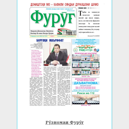
Рӯзномаи Фурӯғ