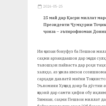
и
Posted
2026-05-25
Х
By
on
saidov
25 май дар Қасри миллат ма
у
Президенти Ҷумҳурии Тоҷик
с
ҷоиза – эътирофномаи Дониш
р
а
Ин ҷоизаи бонуфуз ба Пешвои ми
в
саҳми арзандаашон дар эҷоди сул
талошҳои пайваста дар роҳи таҳ
халқҳо, аз ҷумла имзои созишном
сарҳади давлатӣ миёни Тоҷикисто
Эъломияи Хуҷанд доир ба дӯстии 
ҷаҳонӣ дар самти ҳифзи обу иқлим
Зимнан, саҳми Пешвои миллат да