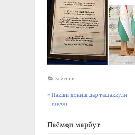
Бойгонӣ
Навигация
P
Нақши дониш дар ташаккули
r
инсон
по
e
v
записям
Паёмҳои марбут
i