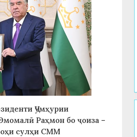
зиденти Ҷумҳурии
Эмомалӣ Раҳмон бо ҷоиза –
оҳи сулҳи СММ