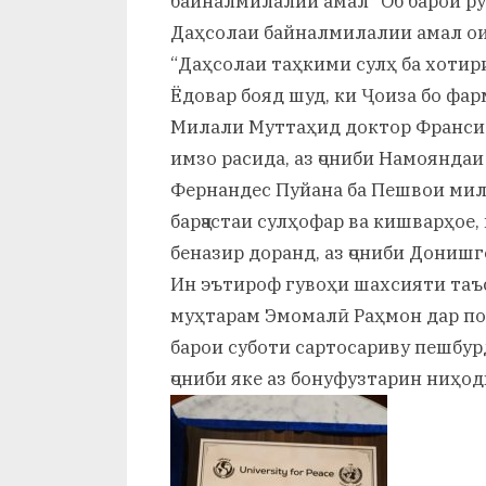
байналмилалии амал “Об барои ру
Даҳсолаи байналмилалии амал ои
“Даҳсолаи таҳкими сулҳ ба хотири
Ёдовар бояд шуд, ки Ҷоиза бо ф
Милали Муттаҳид доктор Франсиск
имзо расида, аз ҷониби Намоянда
Фернандес Пуйана ба Пешвои мил
барҷастаи сулҳофар ва кишварҳое,
беназир доранд, аз ҷониби Дониш
Ин эътироф гувоҳи шахсияти таъ
муҳтарам Эмомалӣ Раҳмон дар п
барои суботи сартосариву пешбурд
ҷониби яке аз бонуфузтарин ниҳо