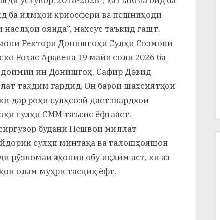
шди устувор, 2018-2028″, қатънома оид ба
д ба илмҳои криосферӣ ва пешниҳоди
 наслҳои оянда”, махсус таъкид гашт.
армони Ректори Донишгоҳи Сулҳи Созмони
о Рохас Аравена 19 майи соли 2026 ба
и доимии ин Донишгоҳ, Сафир Дэвид
лат тақдим гардид. Он барои шахсиятҳои
 ки дар роҳи сулҳсозӣ дастовардҳои
гоҳи сулҳи СММ таъсис ёфтааст.
сиргузор будани Пешвои миллат
ойдории сулҳи минтақа ва талошҳояшон
и рӯзномаи ҷаҳонии обу иқлим аст, ки аз
дҳои олам муҳри тасдиқ ёфт.