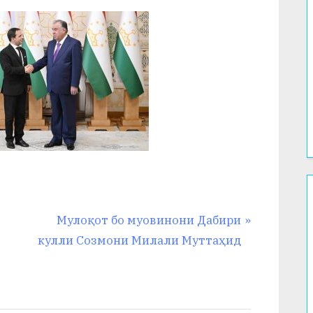
N
Мулоқот бо муовинони Дабири
e
кулли Созмони Милали Муттаҳид
x
t
P