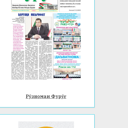
Рӯзномаи Фурӯғ