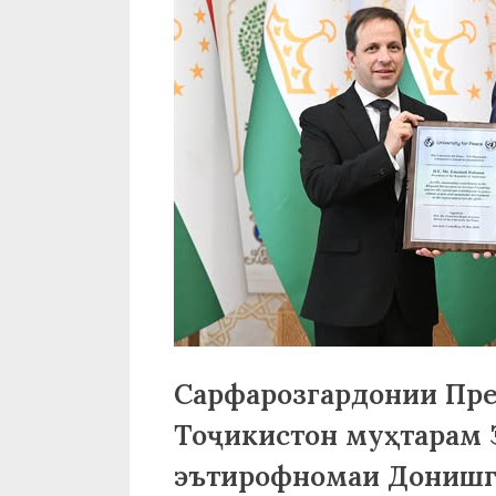
р
б
а
н
о
м
и
Н
о
с
Сарфарозгардонии Пре
и
Тоҷикистон муҳтарам 
р
эътирофномаи Донишг