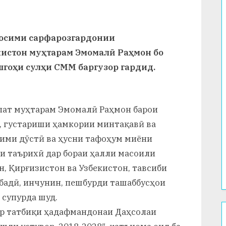
росими сарфарозгардонии
истон муҳтарам Эмомалӣ Раҳмон бо
гоҳи сулҳи СММ баргузор гардид.
ллат муҳтарам Эмомалӣ Раҳмон барои
ҳ, густариши ҳамкории минтақавӣ ва
кими дӯстӣ ва ҳусни тафоҳум миёни
аи таърихӣ дар бораи ҳалли масоили
н, Қирғизистон ва Узбекистон, тавсиби
абадӣ, инчунин, пешбурди ташаббусҳои
 супурда шуд.
р татбиқи ҳадафмандонаи Даҳсолаи