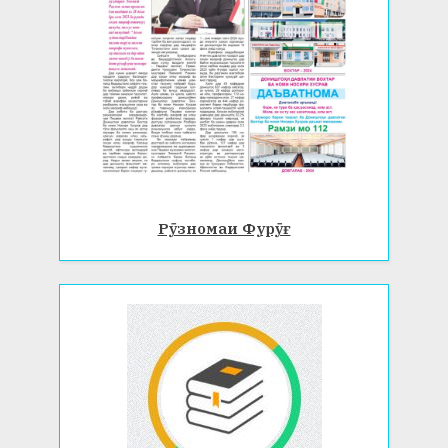
Рӯзномаи Фурӯғ