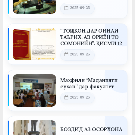
НИЗОЪҲО ВА
Posted on
2025-09-25
ДАСТГИРИИ МИНТАҚА
By
saidov
“ТОҶИКОН ДАР ОИНАИ
ТАЪРИХ. АЗ ОРИЁН ТО
СОМОНИЁН”. ҚИСМИ 12
Posted on
2025-09-25
By
saidov
Маҳфили “Маданияти
сухан” дар факултет
Posted on
2025-09-25
By
saidov
БОЗДИД АЗ ОСОРХОНА