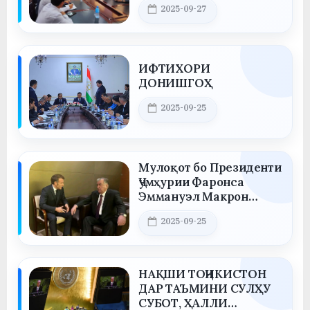
у
Posted on
2025-09-27
By
saidov
с
р
ИФТИХОРИ
а
ДОНИШГОҲ
в
Posted on
2025-09-25
By
saidov
Мулоқот бо Президенти
Ҷумҳурии Фаронса
Эммануэл Макрон
24.09.2025
Posted on
2025-09-25
By
saidov
НАҚШИ ТОҶИКИСТОН
ДАР ТАЪМИНИ СУЛҲУ
СУБОТ, ҲАЛЛИ