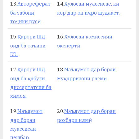
13.
Автореферат
14.
Хулосаи муассисае, ки
ба забони
кор дар он иҷро шудааст.
тоҷики русӣ
15.
Қарори ШД
16.
Хулосаи комиссияи
оид ба таъини
экспертӣ.
КЭ..
17.
Қарори ШД
18.
Маълумот дар бораи
оид ба қабули
муқарризони расмӣ.
диссертатсия ба
ҳимоя.
19.
Маълумот
20.
Маълумот дар бораи
дар бораи
роҳбари илмӣ.
муассисаи
пешбар.