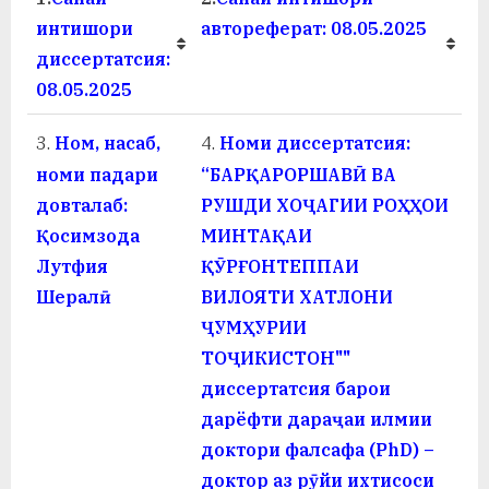
а
интишори
автореферат: 08.05.2025
диссертатсия:
н
08.05.2025
о
3.
Ном, насаб,
4.
Номи диссертатсия:
м
номи падари
“БАРҚАРОРШАВӢ ВА
и
довталаб:
РУШДИ ХОҶАГИИ РОҲҲОИ
Н
Қосимзода
МИНТАҚАИ
о
Лутфия
ҚӮРҒОНТЕППАИ
Шералӣ
ВИЛОЯТИ ХАТЛОНИ
с
ҶУМҲУРИИ
и
ТОҶИКИСТОН""
р
диссертатсия барои
дарёфти дараҷаи илмии
и
доктори фалсафа (PhD) –
Х
доктор аз рӯйи ихтисоси