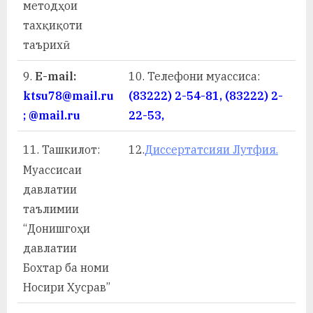
методҳои
тахқиқоти
таърихӣ
9.
E-mail:
10. Телефони муассиса:
ktsu78@mail.ru
(83222) 2-54-81, (83222) 2-
; @mail.ru
22-53,
11.
Ташкилот:
12.
Диссертатсияи Лутфия.
Муассисаи
давлатии
таълимии
“Донишгоҳи
давлатии
Бохтар ба номи
Носири Хусрав”