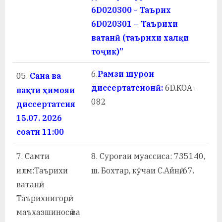
у
6D020300 - Таърих
с
6D020301 – Таърихи
ватанӣ (таърихи халқи
р
тоҷик)”
а
6.
Рамзи шурои
05.
Сана ва
в
диссертатсионӣ:
6D.КOА-
вақти ҳимояи
082
диссертатсия
15.07. 2026
соати 11:00
7.
Самти
8.
Суроғаи муассиса: 735140,
илм:Таърихи
ш. Бохтар, кӯчаи С.Айнӣ, 67.
ватанӣ,
Таърихнигорӣ,
маъхазшиносӣ ва