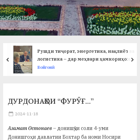
в
л
а
т
и
Рушди тиҷорат, энергетика, нақлиёт ва
и
логистика – дар меҳвари ҳамкориҳои
prev
ne
кишварҳои Осиёи Марказӣ ва
Бойгонӣ
Б
Озарбойҷон..
о
х
ДУРДОНАҲОИ “ФУРӮҒ…”
т
Posted
2024-11-18
а
By
on
saidov
р
Азамат Остонаев
– донишҷӯи соли 4-уми
б
Донишгоҳи давлатии Бохтар ба номи Носири