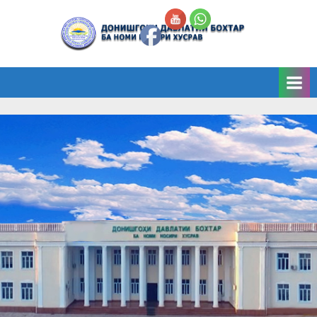
Skip
to
Д
content
о
н
и
ш
г
о
и
Д
а