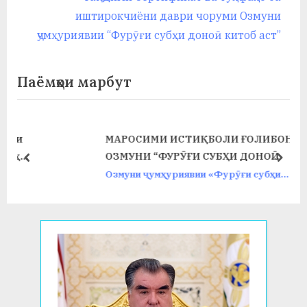
у
записям
v
e
иштирокчиёни даври чоруми Озмуни
с
i
x
ҷумҳуриявии “Фурӯғи субҳи доноӣ китоб аст”
o
t
р
u
P
Паёмҳои марбут
а
s
o
в
P
s
o
t
ни
МАРОСИМИ ИСТИҚБОЛИ ҒОЛИБОНИ
s
:
ҳи
ОЗМУНИ “ФУРӮҒИ СУБҲИ ДОНОӢ
prev
next
t
КИТОБ АСТ…”
Озмуни ҷумҳуриявии «Фурӯғи субҳи
:
доноӣ китоб аст» дар соли 2024