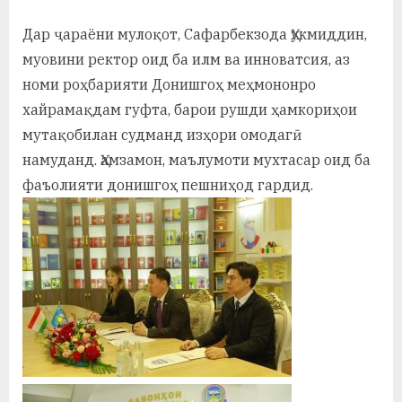
у
Дар ҷараёни мулоқот, Сафарбекзода Ҳукмиддин,
с
муовини ректор оид ба илм ва инноватсия, аз
р
номи роҳбарияти Донишгоҳ меҳмононро
а
хайрамақдам гуфта, барои рушди ҳамкориҳои
мутақобилан судманд изҳори омодагӣ
в
намуданд. Ҳамзамон, маълумоти мухтасар оид ба
фаъолияти донишгоҳ пешниҳод гардид.