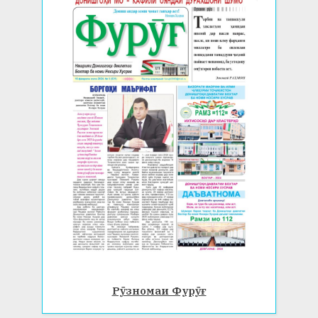
Рӯзномаи Фурӯғ