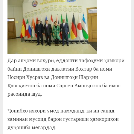
Дар анҷоми вохӯрӣ, ёддошти тафоҳуми ҳамкорӣ
байни Донишгоҳи давлатии Бохтар ба номи
Носири Хусрав ва Донишгоҳи Шарқии
Қазоқистон ба номи Сарсен Амонҷолов ба имзо
расонида шуд.
Ҷонибҳо изҳори умед намуданд, ки ин санад
заминаи мусоид барои густариши ҳамкориҳои
дуҷониба мегардад.