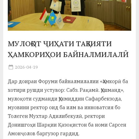
а
н
о
м
МУЛОҚОТ ҶИҲАТИ ТАҚВИЯТИ
и
ҲАМКОРИҲОИ БАЙНАЛМИЛАЛӢ
Н
Posted
2026-04-19
By
on
saidov
о
Дар доираи Форуми байналмилалии «Ҳамкорӣ ба
с
хотири рушди устувор: Сабз. Рақамӣ. Ҳушманд»,
и
мулоқоти судманди Ҳукмиддин Сафарбекзода,
муовини ректор оид ба илм ва инноватсия бо
р
Толеген Мухтар Адилибекулӣ, ректори
и
Донишгоҳи Шарқии Қазоқистон ба номи Сарсен
Х
Амонҷолов баргузор гардид.