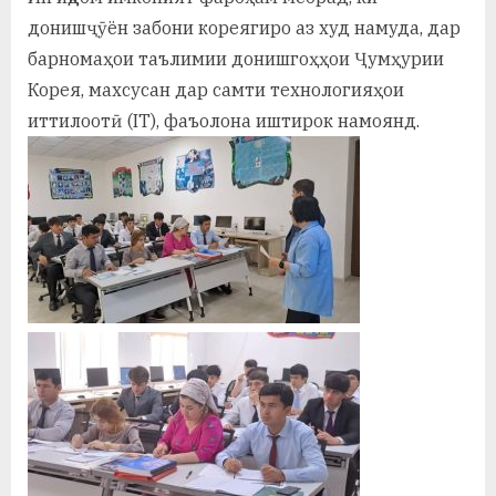
у
донишҷӯён забони кореягиро аз худ намуда, дар
с
барномаҳои таълимии донишгоҳҳои Ҷумҳурии
р
Корея, махсусан дар самти технологияҳои
иттилоотӣ (IT), фаъолона иштирок намоянд.
а
в