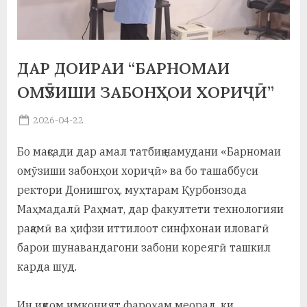
а
н
ДАР ДОИРАИ “БАРНОМАИ
о
ОМӮЗИШИ ЗАБОНҲОИ ХОРИҶӢ”
м
и
Posted
2026-04-22
By
on
saidov
Н
Бо мақсади дар амал татбиқ намудани «Барномаи
о
омӯзиши забонҳои хориҷӣ» ва бо ташаббуси
с
ректори Донишгоҳ, муҳтарам Қурбонзода
Маҳмадалӣ Раҳмат, дар факултети технологияи
и
рақамӣ ва ҳифзи иттилоот синфхонаи иловагӣ
р
барои шунавандагони забони кореягӣ ташкил
и
карда шуд.
Х
Ин иқдом имконият фароҳам меорад, ки