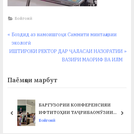
Бойгонӣ
Навигация
P
Боздид аз намоишгоҳи Саммити минтақавии
r
экологӣ
по
N
e
ИШТИРОКИ РЕКТОР ДАР ҶАЛАСАИ НАЗОРАТИИ
записям
e
v
ВАЗИРИ МАОРИФ ВА ИЛМ
x
i
t
o
Паёмҳои марбут
P
u
o
s
s
P
БАРГУЗОРИИ КОНФЕРЕНСИЯИ
Т
t
o
ИФТИТОҲИИ ТАҶРИБАОМӮЗИИ
prev
next
:
s
ИСТЕҲСОЛӢ ДАР ФАКУЛТЕТИ ХИМИЯ
Бойгонӣ
t
ВА БИОЛОГИЯ