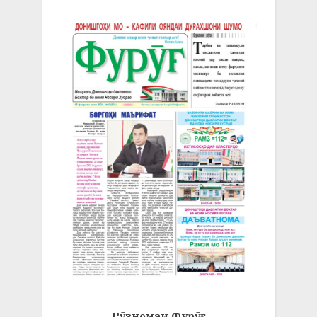
Рӯзномаи Фурӯғ