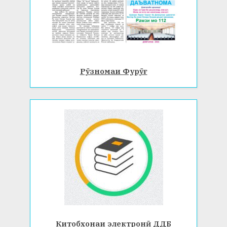
Рӯзномаи Фурӯғ
Китобхонаи электронӣ ДДБ