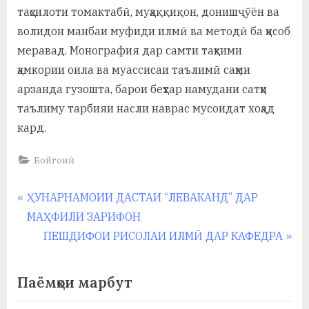
таҳсилоти томактабӣ, муҳаққиқон, донишҷӯён ва
волидон манбаи муфиди илмӣ ва методӣ ба ҳисоб
меравад. Монография дар самти таҳкими
ҳамкории оила ва муассисаи таълимӣ саҳми
арзанда гузошта, барои беҳтар намудани сатҳи
таълиму тарбияи насли наврас мусоидат хоҳад
кард.
Бойгонӣ
Навигация
P
ҲУНАРНАМОИИ ДАСТАИ “ЛЕВАКАНД” ДАР
r
МАҲФИЛИ ЗАРИФОН
по
e
N
ПЕШДИФОИ РИСОЛАИ ИЛМӢ ДАР КАФЕДРА
записям
v
e
i
x
Паёмҳои марбут
o
t