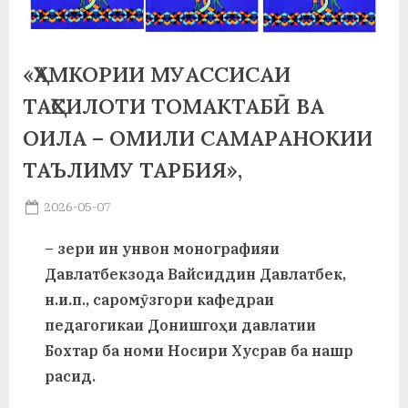
а
н
«ҲАМКОРИИ МУАССИСАИ
о
ТАҲСИЛОТИ ТОМАКТАБӢ ВА
м
ОИЛА – ОМИЛИ САМАРАНОКИИ
и
ТАЪЛИМУ ТАРБИЯ»,
Н
Posted
2026-05-07
о
By
on
saidov
– зери ин унвон монографияи
с
Давлатбекзода Вайсиддин Давлатбек,
и
н.и.п., саромӯзгори кафедраи
р
педагогикаи Донишгоҳи давлатии
и
Бохтар ба номи Носири Хусрав ба нашр
расид.
Х