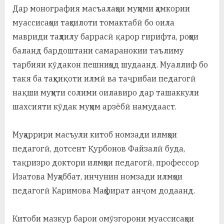
у
Дар монография масъалаҳои муҳими ҳамкории
с
муассисаҳои таҳсилоти томактабӣ бо оила
мавриди таҳлилу баррасӣ қарор гирифта, роҳҳои
р
баланд бардоштани самаранокии таълиму
а
тарбияи кӯдакон пешниҳод шудаанд. Муаллиф бо
в
такя ба таҳқиқоти илмӣ ва таҷрибаи педагогӣ
нақши муҳити солими оилавиро дар ташаккули
шахсияти кӯдак муҳим арзёбӣ намудааст.
Муҳаррири масъули китоб номзади илмҳои
педагогӣ, дотсент Қурбонов Файзалӣ буда,
тақризро доктори илмҳои педагогӣ, профессор
Изатова Муҳаббат, инчунин номзади илмҳои
педагогӣ Каримова Маҳфират анҷом додаанд.
Китоби мазкур барои омӯзгорони муассисаҳои