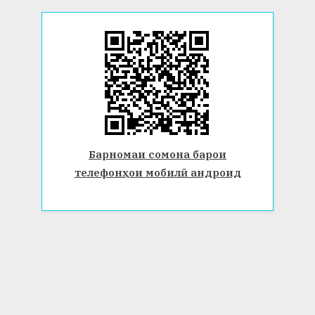
Барномаи сомона барои
телефонҳои мобилӣ андроид
© 2026 Донишгоҳи давлатии Бохтар ба номи Носири Хусрав.