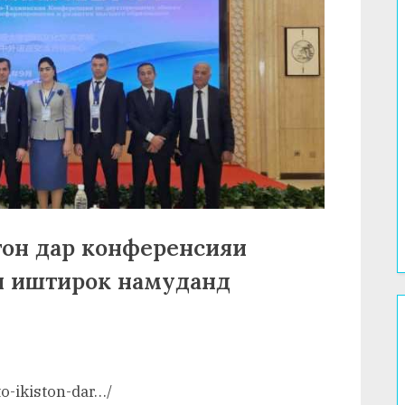
тон дар конференсияи
н иштирок намуданд
o-ikiston-dar…/