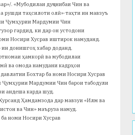
ар»/. «Мубодилаи дуҷонибаи Чин ва
ва рушди таҳсилоти олӣ»-таҳти ин мавзуъ
ни Ҷумҳурии Мардумии Чин
зор гардид, ки дар он устодони
оми Носири Хусрав иштирок намуданд.
р ин донишгоҳ хабар доданд.
ртномаи ҳамкорӣ ва мубодилаи
лмӣ ва омода намудани кадрҳои
давлатии Бохтар ба номи Носири Хусрав
и Ҷумҳурии Мардумии Чин барои табодули
зи андеша карда шуд.
Хурсанд Ҳамдамзода дар мавзуи «Илм ва
истон ва Чин» маъруза намуд.
 ба номи Носири Хусрав