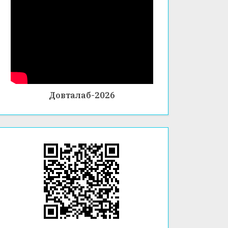
ШАҲР
ҶУМҲУ
ДУРАХ
И
РИИ
ШИ
БОХТА
ТОҶИ
ЗИНД
Р
КИСТО
АГӢ
Н
Довталаб-2026