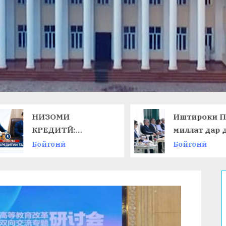
НИЗОМИ
Иштироки П
КРЕДИТӢ:
миллат дар 
ТАЛАБОТИ ЗАМОН
ниҳоии
Бойгонӣ
Бойгонӣ
ВА ИМКОНОТИ
Чемпионати
НАВ