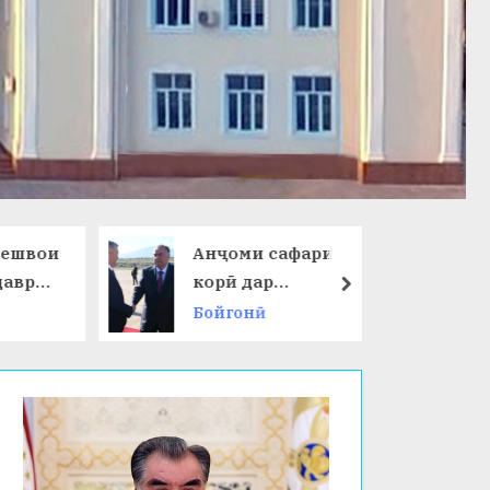
ешвои
Анҷоми сафари
даври
корӣ дар
next
Ҷумҳурии
Бойгонӣ
 ҷаҳон
Қирғизистон