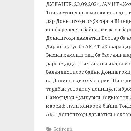
и
ДУШАНБЕ, 23.09.2024. /АМИТ «Хов
Тоҷикистон дар заминаи ислоҳот 
Х
дар Донишгоҳи омӯзгории Шинҷо
у
конференсияи байналмилалӣ баргу
с
Донишгоҳи давлатии Бохтар ба н
Дар ин хусус ба АМИТ «Ховар» да
р
Зимни ҳамоиш оид ба бастани ша
а
дарозмуддат, таҳқиқоти якҷояи и
в
баландихтисос байни Донишгоҳи 
ва Донишгоҳи омӯзгории Шинҷон
таҷрибаи устодону донишҷӯён ибро
Намояндаи Ҷумҳурии Тоҷикистон 
маориф-пули ҳамкорӣ байни Тоҷик
АКС: Донишгоҳи давлатии Бохтар
Бойгонӣ