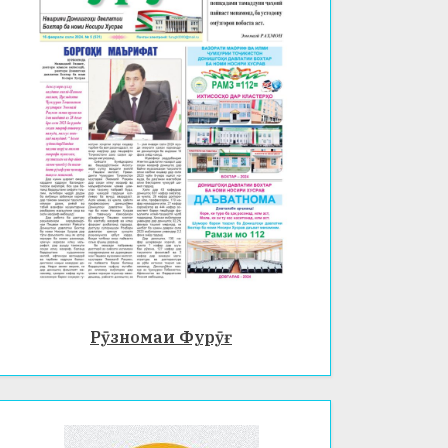
Рӯзномаи Фурӯғ