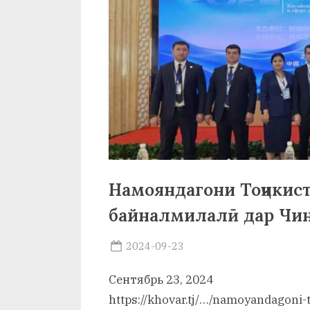
р
б
а
н
о
м
и
Н
Намояндагони Тоҷикис
о
байналмилалӣ дар Чи
с
Posted
2024-09-23
By
и
on
saidov
Сентябрь 23, 2024
р
https://khovar.tj/…/namoyandagoni-t