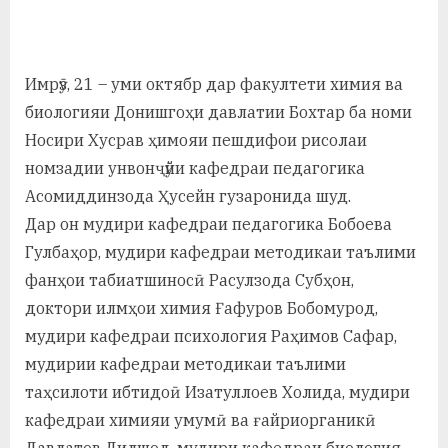
By
on
saidov
а
н
Имрӯз, 21 – уми октябр дар факултети химия ва
о
биологияи Донишгоҳи давлатии Бохтар ба номи
м
Носири Хусрав ҳимояи пешдифои рисолаи
номзадии унвонҷӯйи кафедраи педагогика
и
Асомиддинзода Ҳусейн гузаронида шуд.
Н
Дар он мудири кафедраи педагогика Бобоева
о
Гулбаҳор, мудири кафедраи методикаи таълими
с
фанҳои табиатшиносӣ Расулзода Субҳон,
доктори илмҳои химия Ғафуров Бобомурод,
и
мудири кафедраи психология Раҳимов Сафар,
р
мудирии кафедраи методикаи таълими
и
таҳсилоти ибтидоӣ Изатуллоев Холида, мудири
кафедраи химияи умумӣ ва ғайриорганикӣ
Х
Давлатов Дилшод, мудири кафедраи биология