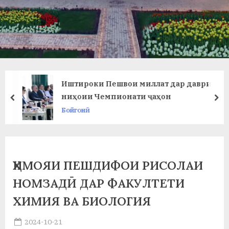
в
л
а
т
и
Иштироки Пешвои миллат дар даври
и
ниҳоии Чемпионати ҷаҳон
prev
ne
Бойгонӣ
Б
о
х
ҲИМОЯИ ПЕШДИФОИ РИСОЛАИ
т
НОМЗАДӢ ДАР ФАКУЛТЕТИ
а
ХИМИЯ ВА БИОЛОГИЯ
р
Posted
2024-10-21
б