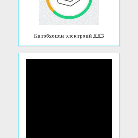
Китобхонаи электронӣ ДДБ