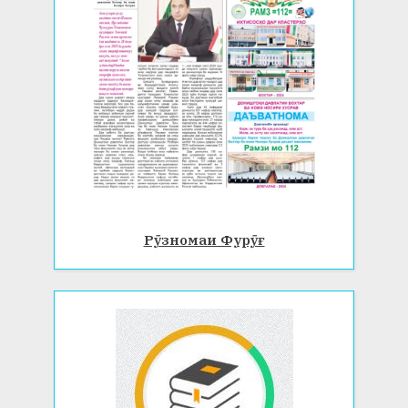
Рӯзномаи Фурӯғ