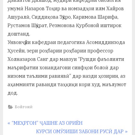
у
умумӣ Назаров Тоҳир ва номзадҳои илм Хайров
с
Ашуралӣ, Сиддиқова Зӯҳро, Каримова Шарифа,
р
Рустамов Шӯҳрат, Резмонова Қурбоной иштирок
доштанд.
а
Унвонҷӯйи кафедраи педагогика Асомиддинзода
в
Ҳусейн, зери роҳбарии роҳбарии профессор
Холназаров Санг дар мавзуи “Рушди фаъолияти
маърифатии хонандагони синфҳои болоӣ дар
низоми таълими равиявӣ” дар назди ҳозирин, аз
аҳаммияти раванди таҳқиқи кори худ, маълумот
дод.
Бойгонӣ
Навигация
P
“МЕҲРГОН” ҶАШНЕ АЗ ОРИЁН
r
N
КУРСИ ОМӮЗИШИ ЗАБОНИ РУСӢ ДАР