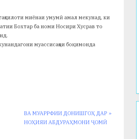
таҳсилоти миёнаи умумӣ амал мекунад, ки
латии Бохтар ба номи Носири Хусрав то
нд.
мкунандагони муассисаҳои боқимонда
N
ВА МУАРРФИИ ДОНИШГОҲ ДАР
e
НОҲИЯИ АБДУРАҲМОНИ ҶОМӢ
x