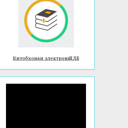
СОЛӢ
ДАР
ФАКУЛ
ТЕТИ
ХИМИ
Я ВА
БИОЛО
Китобхонаи электронӣ ДДБ
ГИЯ