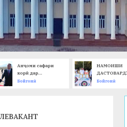
Анҷоми сафари
НАМОИШИ
корӣ дар
ДАСТОВАРД
Ҷумҳурии
ОМӮЗГОРОН
Бойгонӣ
Бойгонӣ
Қирғизистон
 ЛЕВАКАНТ