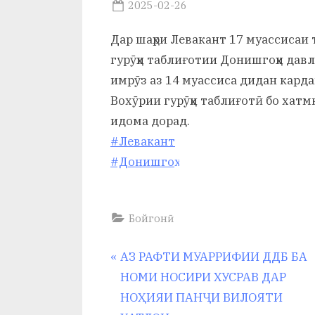
р
Posted
2025-02-26
By
on
saidov
б
Дар шаҳри Левакант 17 муассисаи 
а
гурӯҳи таблиғотии Донишгоҳи дав
имрӯз аз 14 муассиса дидан карда
н
Вохӯрии гурӯҳи таблиғотӣ бо хат
о
идома дорад.
м
#Левакант
и
#Донишгоҳ
Н
о
Бойгонӣ
с
Навигация
P
АЗ РАФТИ МУАРРИФИИ ДДБ БА
и
r
НОМИ НОСИРИ ХУСРАВ ДАР
по
р
e
НОҲИЯИ ПАНҶИ ВИЛОЯТИ