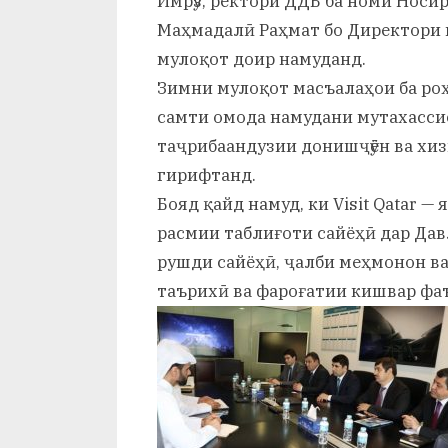
Имрӯз, ректори ДДБ ба номи Носи
и
Маҳмадалӣ Раҳмат бо Директори г
Х
мулоқот доир намуданд.
у
Зимни мулоқот масъалаҳои ба ро
самти омода намудани мутахассис
с
таҷрибаандузии донишҷӯён ва хи
р
гирифтанд.
а
Бояд қайд намуд, ки Visit Qatar —
расмии таблиғоти сайёҳӣ дар Дав
в
рушди сайёҳӣ, ҷалби меҳмонон в
таърихӣ ва фароғатии кишвар фа