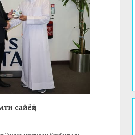
мти сайёҳӣ