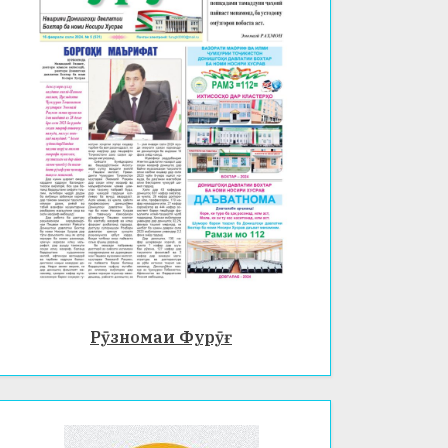
Рӯзномаи Фурӯғ