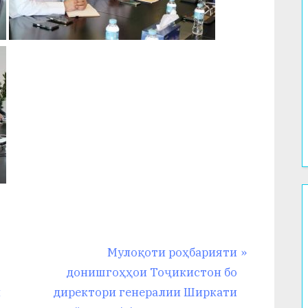
N
Мулоқоти роҳбарияти
e
донишгоҳҳои Тоҷикистон бо
x
и
директори генералии Ширкати