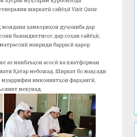
ри Хусрав муҳтарам Қурбонзода
енералии ширкатӣ сайёҳӣ Visit Qatar
ҳ мондани ҳамкориҳои дуҷониба дар
они баландихтисос дар соҳаи сайёҳӣ,
зматрасонӣ мавриди баррасӣ қарор
 яке аз манбаъҳои асосӣ ва платформаи
лати Қатар мебошад. Ширкат бо мақсади
а муаррифии имкониятҳои фарҳангӣ,
ъолият мекунад.