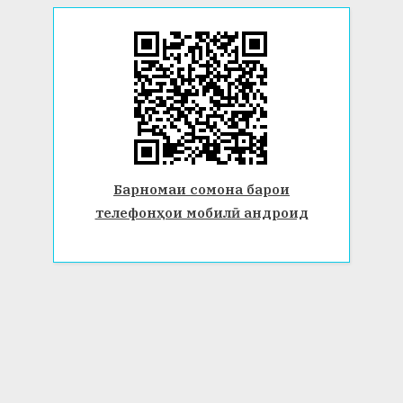
Барномаи сомона барои
телефонҳои мобилӣ андроид
© 2026 Донишгоҳи давлатии Бохтар ба номи Носири Хусрав.