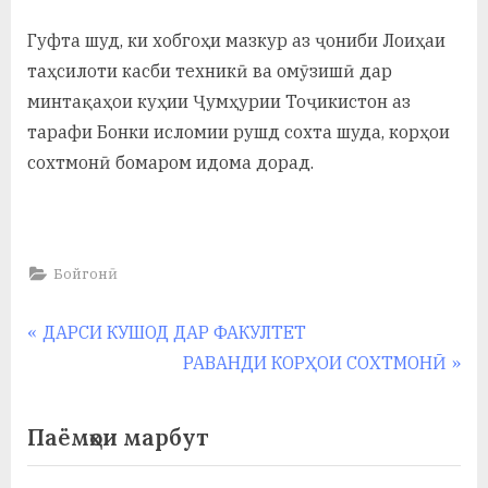
у
Гуфта шуд, ки хобгоҳи мазкур аз ҷониби Лоиҳаи
с
таҳсилоти касби техникӣ ва омӯзишӣ дар
р
минтақаҳои куҳии Ҷумҳурии Тоҷикистон аз
а
тарафи Бонки исломии рушд сохта шуда, корҳои
сохтмонӣ бомаром идома дорад.
в
Бойгонӣ
Навигация
P
ДАРСИ КУШОД ДАР ФАКУЛТЕТ
r
N
РАВАНДИ КОРҲОИ СОХТМОНӢ
по
e
e
записям
v
x
Паёмҳои марбут
i
t
o
P