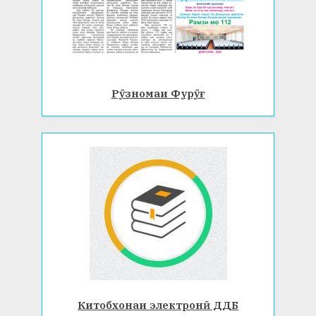
Рӯзномаи Фурӯғ
Китобхонаи электронӣ ДДБ