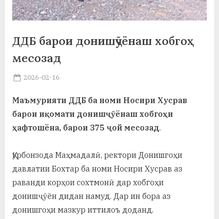
а
н
ДДБ барои донишҷӯёнаш хобгоҳ
о
месозад
м
Posted
2026-02-16
и
By
on
saidov
Маъмурияти ДДБ ба номи Носири Хусрав
Н
барои иқомати донишҷӯёнаш хобгоҳи
о
ҳафтошёна, барои 375 ҷой месозад
.
с
и
Қурбонзода Маҳмадалӣ, ректори Донишгоҳи
давлатии Бохтар ба номи Носири Хусрав аз
р
раванди корҳои сохтмонӣ дар хобгоҳи
и
донишҷӯён дидан намуд. Дар ин бора аз
Х
донишгоҳи мазкур иттилоъ доданд.