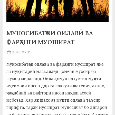
а
н
о
МУНОСИБАТҲОИ ОИЛАВӢ ВА
м
ФАРҲАНГИ МУОШИРАТ
и
Posted
2026-05-15
Н
By
on
saidov
о
Муносибатҳои оилавӣ ва фарҳанги муошират яке
с
аз муҳимтарин масъалаҳои ҷомеаи муосир ба
шумор мераванд. Оила ҳамчун нахустин муҳити
и
иҷтимоии инсон дар ташаккули шахсият, ахлоқ,
р
ҷаҳонбинӣ ва рафтори инсон нақши асосӣ
и
мебозад. Ҳар як шахс аз муҳити оилавӣ таъсир
гирифта, тарзи муошират, муносибат бо дигарон
Х
ва фарҳанги зиндагиро аз оила меомӯзад. Аз ҳамин