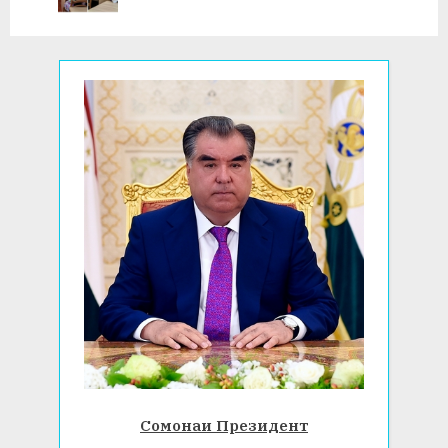
s
ВА БИОЛОГИЯ
t
:
Сомонаи Президент