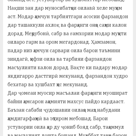
Нақши зан дар муносибатҳои оилавӣ хеле муҳим
аст. Модар ҳамчун тарбиятгари асосии фарзандон
дар ташаккули ахлоқ ва фарҳанги онҳо саҳми калон
дорад. Меҳрубонӣ, сабр ва ғамхории модар муҳити
оиларо гарм ва ором мегардонад. Ҳамзамон,
падар низ ҳамчун сарвари оила барои таъмини
зиндагӣ, ҳифзи оила ва тарбияи фарзандон
масъулияти калон дорад. Вақте ки падару модар
якдигарро дастгирӣ мекунанд, фарзандон худро
бехатар ва хушбахт ҳис мекунанд.
Дар ҷомеаи муосир масъалаи фарҳанги муошират
байни ҳамсарон аҳамияти махсус пайдо кардааст.
Баъзан сабаби ҷудошавии оилаҳо маҳз набудани
ҳамдигарфаҳмӣ ва эҳтиром мебошад. Барои
устувории оила ҳар ду ҷониб бояд сабр, таҳаммул
ва масъулият дошта бошанд. Муҳаббат танҳо барои