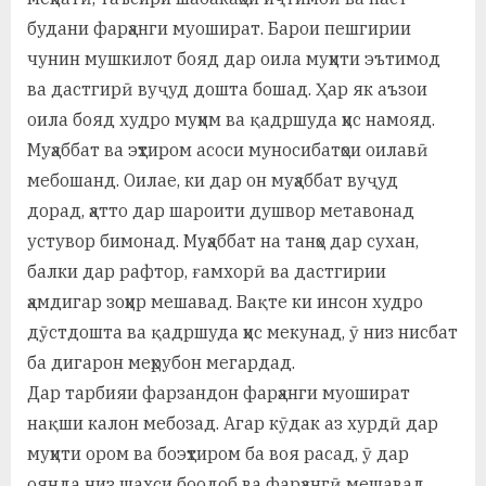
будани фарҳанги муошират. Барои пешгирии
чунин мушкилот бояд дар оила муҳити эътимод
ва дастгирӣ вуҷуд дошта бошад. Ҳар як аъзои
оила бояд худро муҳим ва қадршуда ҳис намояд.
Муҳаббат ва эҳтиром асоси муносибатҳои оилавӣ
мебошанд. Оилае, ки дар он муҳаббат вуҷуд
дорад, ҳатто дар шароити душвор метавонад
устувор бимонад. Муҳаббат на танҳо дар сухан,
балки дар рафтор, ғамхорӣ ва дастгирии
ҳамдигар зоҳир мешавад. Вақте ки инсон худро
дӯстдошта ва қадршуда ҳис мекунад, ӯ низ нисбат
ба дигарон меҳрубон мегардад.
Дар тарбияи фарзандон фарҳанги муошират
нақши калон мебозад. Агар кӯдак аз хурдӣ дар
муҳити ором ва боэҳтиром ба воя расад, ӯ дар
оянда низ шахси боодоб ва фарҳангӣ мешавад.