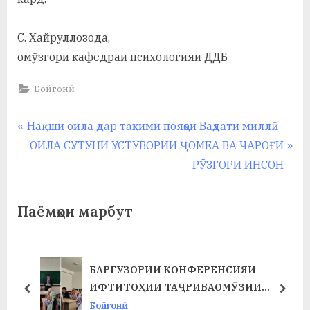
С. Хайруллозода,
омӯзгори кафедраи психологияи ДДБ
Бойгонӣ
Навигация
P
Нақши оила дар таҳкими пояҳои Ваҳдати миллӣ
r
N
ОИЛА СУТУНИ УСТУВОРИИ ҶОМЕА ВА ЧАРОҒИ
по
e
e
РӮЗГОРИ ИНСОН
записям
v
x
i
t
Паёмҳои марбут
o
P
u
o
s
s
БАРГУЗОРИИ КОНФЕРЕНСИЯИ
Т
P
t
ИФТИТОҲИИ ТАҶРИБАОМӮЗИИ
prev
next
o
:
ИСТЕҲСОЛӢ ДАР ФАКУЛТЕТИ ХИМИЯ
Бойгонӣ