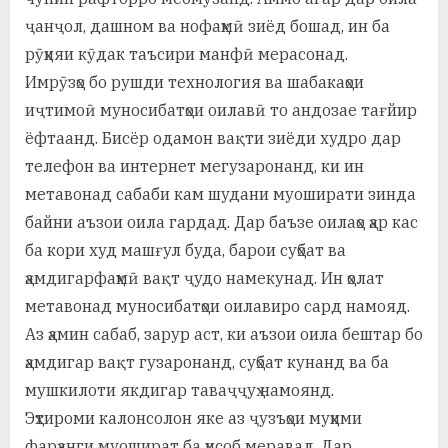
ҷанҷол, дашном ва нофаҳмӣ зиёд бошад, ин ба
рӯҳияи кӯдак таъсири манфӣ мерасонад.
Имрӯзҳо бо рушди технология ва шабакаҳои
иҷтимоӣ муносибатҳои оилавӣ то андозае тағйир
ёфтаанд. Бисёр одамон вақти зиёди худро дар
телефон ва интернет мегузаронанд, ки ин
метавонад сабаби кам шудани муоширати зинда
байни аъзои оила гардад. Дар баъзе оилаҳо ҳар кас
ба кори худ машғул буда, барои суҳбат ва
ҳамдигарфаҳмӣ вақт ҷудо намекунад. Ин ҳолат
метавонад муносибатҳои оилавиро сард намояд.
Аз ҳамин сабаб, зарур аст, ки аъзои оила бештар бо
ҳамдигар вақт гузаронанд, суҳбат кунанд ва ба
мушкилоти якдигар таваҷҷуҳ намоянд.
Эҳтироми калонсолон яке аз ҷузъҳои муҳими
фарҳанги муошират ба ҳисоб меравад. Дар