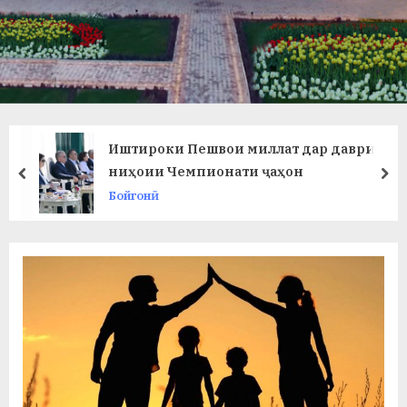
в
л
а
т
и
Иштироки Пешвои миллат дар даври
и
ниҳоии Чемпионати ҷаҳон
prev
ne
Бойгонӣ
Б
о
х
т
а
р
б