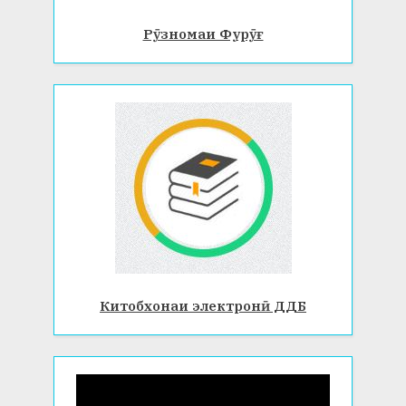
Рӯзномаи Фурӯғ
Китобхонаи электронӣ ДДБ