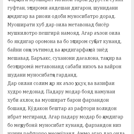
гуфтан, эҳтироми андешаи дигарон, шунидани
ҳамдигар ва риояи одоби муносибатро дорад.
Муоширати хуб дар оила метавонад бисёр
мушкилотро пешгирӣ намояд. Агар аъзои оила
бо якдигар оромона ва бо эҳтиром суҳбат кунанд,
байни онҳо эътимод ва ҳамдигарфаҳмӣ зиёд
мешавад. Баръакс, суханони дағалона, таҳқир ва
беэҳтиромӣ метавонанд сабаби низоъ ва вайрон
шудани муносибатҳо гарданд.
Дар оилаи солим ҳар як аъзо ҳуқуқ ва вазифаи
худро медонад. Падару модар бояд намунаи
хуби ахлоқ ва муошират барои фарзандон
бошанд. Кӯдакон бештар аз рафтори волидон
ибрат мегиранд. Агар падару модар бо ҳамдигар
бо меҳрубонӣ муносибат кунанд, фарзандон низ
чунин рафторро меомӯзанд. Аммо агар дар оила