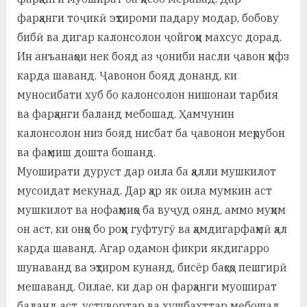
фарҳанги тоҷикӣ эҳтироми падару модар, бобову
бибӣ ва дигар калонсолон ҷойгоҳи махсус дорад.
Ин анъанаҳои нек бояд аз ҷониби насли ҷавон ҳифз
карда шаванд. Ҷавонон бояд донанд, ки
муносибати хуб бо калонсолон нишонаи тарбия
ва фарҳанги баланд мебошад. Ҳамчунин
калонсолон низ бояд нисбат ба ҷавонон меҳрубон
ва фаҳмиш дошта бошанд.
Муоширати дуруст дар оила ба ҳалли мушкилот
мусоидат мекунад. Дар ҳар як оила мумкин аст
мушкилот ва нофаҳмиҳо ба вуҷуд оянд, аммо муҳим
он аст, ки онҳо бо роҳи гуфтугӯ ва ҳамдигарфаҳмӣ ҳал
карда шаванд. Агар одамон фикри якдигарро
шунаванд ва эҳтиром кунанд, бисёр баҳсҳо пешгирӣ
мешаванд. Оилае, ки дар он фарҳанги муошират
баланд аст, устувортар ва хушбахттар мебошад.