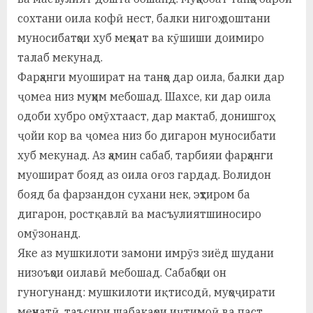
сохтани оила кофӣ нест, балки нигоҳ доштани
муносибатҳои хуб меҳнат ва кӯшиши доимиро
талаб мекунад.
Фарҳанги муошират на танҳо дар оила, балки дар
ҷомеа низ муҳим мебошад. Шахсе, ки дар оила
одоби хубро омӯхтааст, дар мактаб, донишгоҳ,
ҷойи кор ва ҷомеа низ бо дигарон муносибати
хуб мекунад. Аз ҳамин сабаб, тарбияи фарҳанги
муошират бояд аз оила оғоз гардад. Волидон
бояд ба фарзандон сухани нек, эҳтиром ба
дигарон, ростқавлӣ ва масъулиятшиносиро
омӯзонанд.
Яке аз мушкилоти замони имрӯз зиёд шудани
низоъҳои оилавӣ мебошад. Сабабҳои он
гуногунанд: мушкилоти иқтисодӣ, муҳоҷирати
меҳнатӣ, таъсири шабакаҳои иҷтимоӣ ва паст