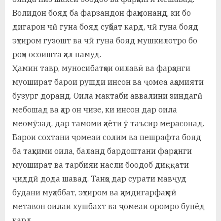
Волидон бояд ба фарзандон фаҳмонанд, ки бо
дигарон чӣ гуна бояд суҳбат кард, чӣ гуна бояд
эҳтиром гузошт ва чӣ гуна бояд мушкилотро бо
роҳи осоишта ҳал намуд.
Ҳамин тавр, муносибатҳои оилавӣ ва фарҳанги
муошират барои рушди инсон ва ҷомеа аҳамияти
бузург доранд. Оила мактаби аввалини зиндагӣ
мебошад ва ҳар он чизе, ки инсон дар оила
меомӯзад, дар тамоми ҳаёти ӯ таъсир мерасонад.
Барои сохтани ҷомеаи солим ва пешрафта бояд
ба таҳкими оила, баланд бардоштани фарҳанги
муошират ва тарбияи насли боодоб диққати
ҷиддӣ дода шавад. Танҳо дар сурати мавҷуд
будани муҳаббат, эҳтиром ва ҳамдигарфаҳмӣ
метавон оилаи хушбахт ва ҷомеаи оромро бунёд
кард.