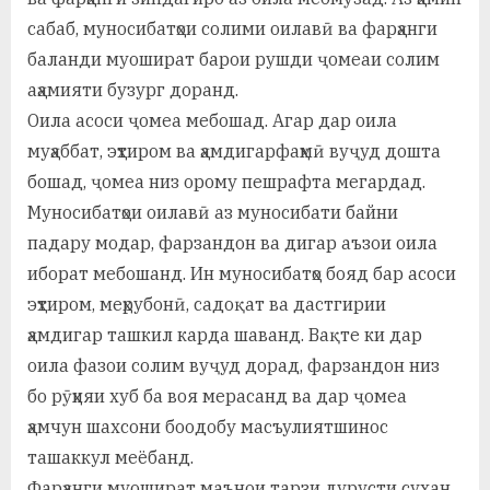
у
сабаб, муносибатҳои солими оилавӣ ва фарҳанги
с
баланди муошират барои рушди ҷомеаи солим
р
аҳамияти бузург доранд.
Оила асоси ҷомеа мебошад. Агар дар оила
а
муҳаббат, эҳтиром ва ҳамдигарфаҳмӣ вуҷуд дошта
в
бошад, ҷомеа низ орому пешрафта мегардад.
Муносибатҳои оилавӣ аз муносибати байни
падару модар, фарзандон ва дигар аъзои оила
иборат мебошанд. Ин муносибатҳо бояд бар асоси
эҳтиром, меҳрубонӣ, садоқат ва дастгирии
ҳамдигар ташкил карда шаванд. Вақте ки дар
оила фазои солим вуҷуд дорад, фарзандон низ
бо рӯҳияи хуб ба воя мерасанд ва дар ҷомеа
ҳамчун шахсони боодобу масъулиятшинос
ташаккул меёбанд.
Фарҳанги муошират маънои тарзи дурусти сухан