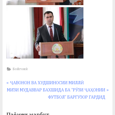
Бойгонӣ
Навигация
P
ҶАВОНОН ВА ХУДШИНОСИИ МИЛЛӢ
N
r
МИЗИ МУДАВВАР БАХШИДА БА “РӮЗИ ҶАҲОНИИ
по
e
e
ФУТБОЛ” БАРГУЗОР ГАРДИД
записям
x
v
t
i
Паёмҳои марбут