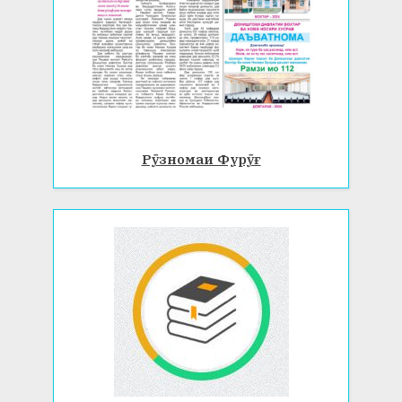
Рӯзномаи Фурӯғ