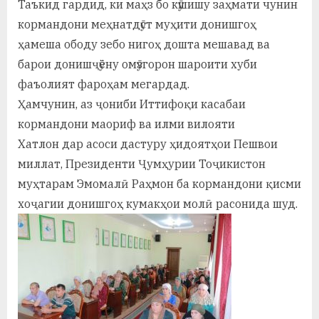
Таъкид гардид, ки маҳз бо кӯшишу заҳмати чунин
кормандони меҳнатдӯст муҳити донишгоҳ
ҳамеша ободу зебо нигоҳ дошта мешавад ва
барои донишҷӯёну омӯзгорон шароити хуби
фаъолият фароҳам мегардад.
Ҳамчунин, аз ҷониби Иттифоқи касабаи
кормандони маориф ва илми вилояти
Хатлон
дар асоси дастуру ҳидоятҳои Пешвои
миллат, Президенти Ҷумҳурии Тоҷикистон
муҳтарам Эмомалӣ Раҳмон ба кормандони қисми
хоҷагии донишгоҳ кумакҳои молӣ расонида шуд.