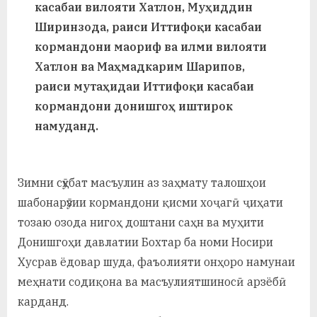
у
касабаи вилояти Хатлон, Муҳиддин
Ширинзода, раиси Иттифоқи касабаи
с
кормандони маориф ва илми вилояти
р
Хатлон ва Маҳмадкарим Шарипов,
а
раиси мутаҳидаи Иттифоқи касабаи
кормандони донишгоҳ иштирок
в
намуданд.
Зимни сӯҳбат масъулин аз заҳмату талошҳои
шабонарӯзии кормандони қисми хоҷагӣ ҷиҳати
тозаю озода нигоҳ доштани саҳн ва муҳити
Донишгоҳи давлатии Бохтар ба номи Носири
Хусрав ёдовар шуда, фаъолияти онҳоро намунаи
меҳнати содиқона ва масъулиятшиносӣ арзёбӣ
карданд.