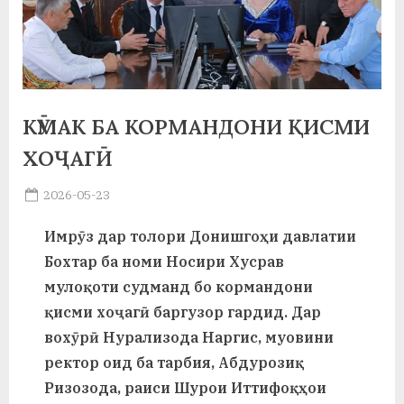
а
н
о
м
КӮМАК БА КОРМАНДОНИ ҚИСМИ
и
ХОҶАГӢ
Н
Posted
2026-05-23
By
on
saidov
о
Имрӯз дар толори Донишгоҳи давлатии
с
Бохтар ба номи Носири Хусрав
и
мулоқоти судманд бо кормандони
қисми хоҷагӣ баргузор гардид. Дар
р
вохӯрӣ Нурализода Наргис, муовини
и
ректор оид ба тарбия, Абдурозиқ
Х
Ризозода, раиси Шурои Иттифоқҳои