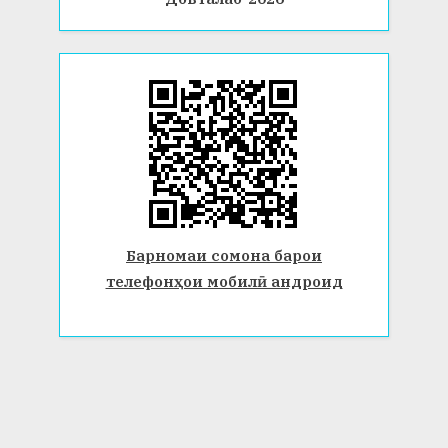
Барномаи сомона барои
телефонҳои мобилӣ андроид