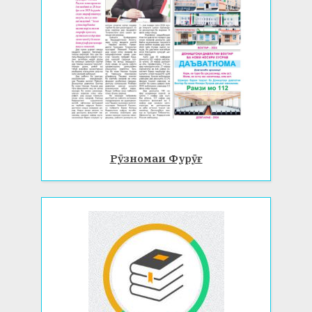
Рӯзномаи Фурӯғ