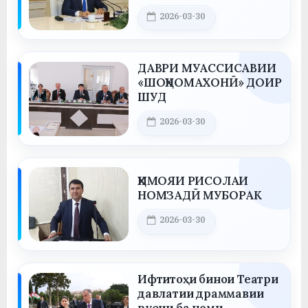
ХАТЛОН, ДАЪВАТИ
Posted on
2026-03-30
ҲАФТУМ БАРГУЗОР
By
saidov
ГАРДИД
ДАВРИ МУАССИСАВИИ
«ШОҲНОМАХОНӢ» ДОИР
ШУД
Posted on
2026-03-30
By
saidov
ҲИМОЯИ РИСОЛАИ
НОМЗАДӢ МУБОРАК
Posted on
2026-03-30
By
saidov
Ифтитоҳи бинои Театри
давлатии драммавии