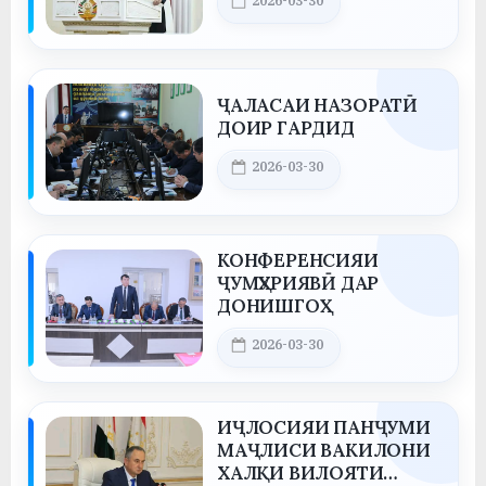
2026-03-30
у
By
saidov
с
р
ҶАЛАСАИ НАЗОРАТӢ
а
ДОИР ГАРДИД
в
Posted on
2026-03-30
By
saidov
КОНФЕРЕНСИЯИ
ҶУМҲУРИЯВӢ ДАР
ДОНИШГОҲ
Posted on
2026-03-30
By
saidov
ИҶЛОСИЯИ ПАНҶУМИ
МАҶЛИСИ ВАКИЛОНИ
ХАЛҚИ ВИЛОЯТИ